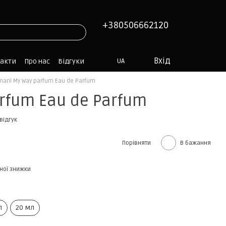
+380506662120
Вхід
UA
такти
Про нас
Відгуки
mani My Way parfum Eau de Parfum
rfum Eau de Parfum
відгук
Порівняти
В бажання
ної знижки
л
20 мл