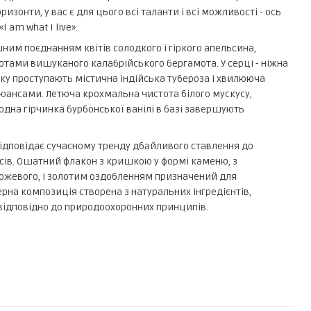
изонти, у вас є для цього всі таланти і всі можливості - ось
I am what I live».
им поєднанням квітів солодкого і гіркого апельсина,
ами вишуканого калабрійського бергамота. У серці - ніжна
яку проступають містична індійська тубероза і хвилююча
юансами. Летюча крохмальна чистота білого мускусу,
одна гірчинка бурбонської ванілі в базі завершують
, відповідає сучасному тренду дбайливого ставлення до
сів. Ошатний флакон з кришкою у формі каменю, з
рожевого, і золотим оздобленням призначений для
на композиція створена з натуральних інгредієнтів,
і відповідно до природоохоронних принципів.