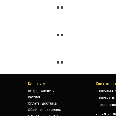
Клієнтам
Контактна
Вхід до кабінету
+380506662
Каталог
+380963316
Оплата і доставка
Передзвонит
Обмін та повернення
dimparfum.u