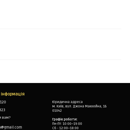
 інформація
120
Юридична адреса
м. Київ, вул. Джона Маккейна, 1Б
323
01042
и вам?
Графік роботи:
Пн-Пт: 10:00–19:00
a@gmail.com
Сб - 12:00–18:00