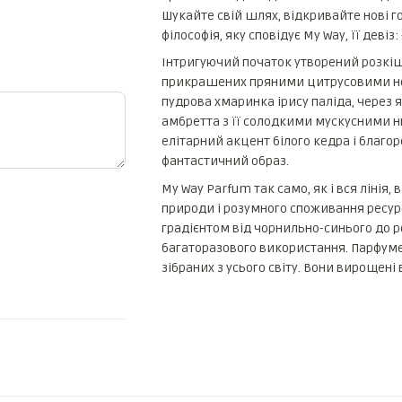
Шукайте свій шлях, відкривайте нові гор
філософія, яку сповідує My Way, її девіз: «
Інтригуючий початок утворений розкішн
прикрашених пряними цитрусовими нот
пудрова хмаринка ірису паліда, через 
амбретта з її солодкими мускусними н
елітарний акцент білого кедра і благор
фантастичний образ.
My Way Parfum так само, як і вся лінія
природи і розумного споживання ресур
градієнтом від чорнильно-синього до 
багаторазового використання. Парфумер
зібраних з усього світу. Вони вирощен