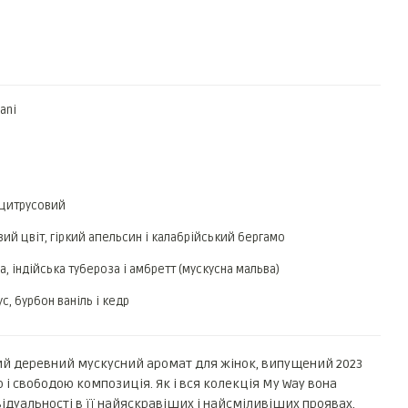
ani
 цитрусовий
ий цвіт, гіркий апельсин і калабрійський бергамо
а, індійська тубероза і амбретт (мускусна мальва)
с, бурбон ваніль і кедр
вий деревний мускусний аромат для жінок, випущений 2023
 і свободою композиція. Як і вся колекція My Way вона
дуальності в її найяскравіших і найсміливіших проявах.