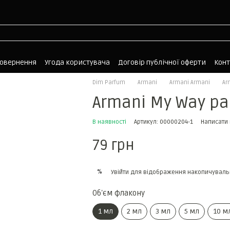
повернення
Угода користувача
Договір публічної оферти
Кон
Dim Parfum
Armani
Armani Armani
Ar
Armani My Way pa
В наявності
Артикул: 00000204-1
Написати 
79 грн
%
Увійти
для відображення накопичуваль
Обʼєм флакону
1 мл
2 мл
3 мл
5 мл
10 м