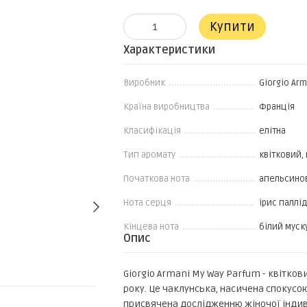
Купити
Характеристики
Виробник
Giorgio Arm
Країна виробництва
Франція
Класифікація
елітна
Тип аромату
квітковий,
Початкова нота
апельсинов
Нота серця
ірис паллід
Кінцева нота
білий муску
Опис
Giorgio Armani My Way Parfum - квітко
року. Це чаклунська, насичена спокусою
присвячена дослідженню жіночої індиві