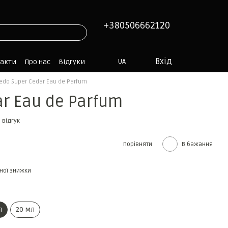
+380506662120
Вхід
UA
такти
Про нас
Відгуки
edo Super Cedar Eau de Parfum
ar Eau de Parfum
 відгук
Порівняти
В бажання
ної знижки
л
20 мл