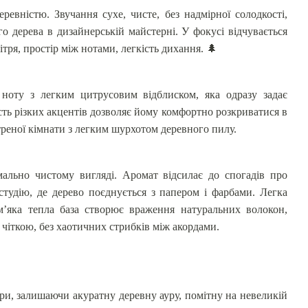
ревністю. Звучання сухе, чисте, без надмірної солодкості,
о дерева в дизайнерській майстерні. У фокусі відчувається
ітря, простір між нотами, легкість дихання.
🌲
ноту з легким цитрусовим відблиском, яка одразу задає
 Eau de
ність різких акцентів дозволяє йому комфортно розкриватися в
реної кімнати з легким шурхотом деревного пилу.
мально чистому вигляді. Аромат відсилає до спогадів про
студію, де дерево поєднується з папером і фарбами. Легка
 м’яка тепла база створює враження натуральних волокон,
чіткою, без хаотичних стрибків між акордами.
іри, залишаючи акуратну деревну ауру, помітну на невеликій