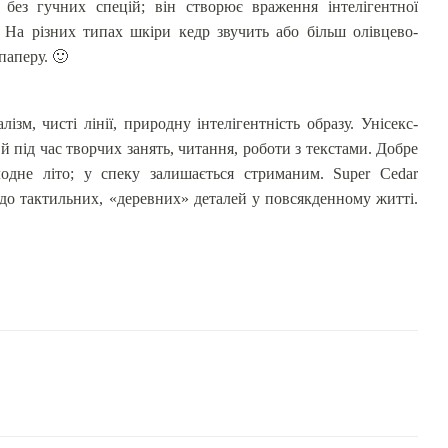
 без гучних спецій; він створює враження інтелігентної
. На різних типах шкіри кедр звучить або більш олівцево-
 паперу.
🙂
зм, чисті лінії, природну інтелігентність образу. Унісекс-
 й під час творчих занять, читання, роботи з текстами. Добре
одне літо; у спеку залишається стриманим. Super Cedar
в до тактильних, «деревних» деталей у повсякденному житті.