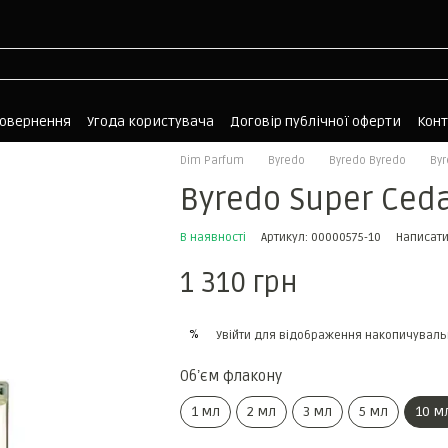
повернення
Угода користувача
Договір публічної оферти
Кон
Dim Parfum
Byredo
Byredo Byredo
Byr
Byredo Super Ced
В наявності
Артикул: 00000575-10
Написати
1 310 грн
%
Увійти
для відображення накопичуваль
Обʼєм флакону
1 мл
2 мл
3 мл
5 мл
10 м