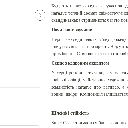
Будують навколо кедра з сучасною де
нагадує теплий аромат свіжоструганог
скандинавська стриманість: багато пов
Початкове звучання
Перші секунди дають м’яку рожеву 
Byredo Super Cedar Eau de
Givenchy Irresistible
відчуття світла та прозорості. Відсут
Parfum
Parfum
1 310 грн
300 грн
приміщенні. Створюється ефект провіт
Серце з кедровим акцентом
1 530 грн
1 610 грн
Купити
У серці розкривається кедр у макси
шкільні олівці, майстерню, художню 
землистість нагадує про ветивер, а
вовни, шкіри. Композиція залишається 
Шлейф і стійкість
Super Cedar тримається близько до шк