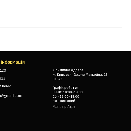
 інформація
120
Юридична адреса
м. Київ, вул. Джона Маккейна, 1Б
323
01042
и вам?
Графік роботи:
Пн-Пт: 10:00–19:00
a@gmail.com
Сб - 12:00–18:00
Нд - вихідний
Мапа проїзду