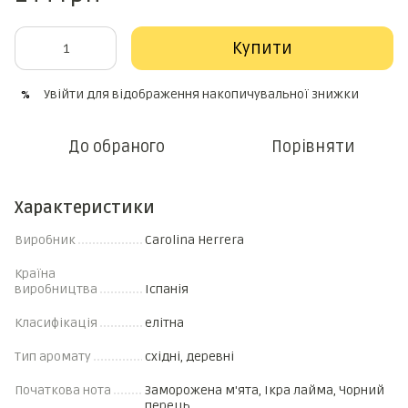
Купити
Увійти
для відображення накопичувальної знижки
%
До обраного
Порівняти
Характеристики
Виробник
Carolina Herrera
Країна
виробництва
Іспанія
Класифікація
елітна
Тип аромату
східні, деревні
Початкова нота
Заморожена м'ята, Ікра лайма, Чорний
перець