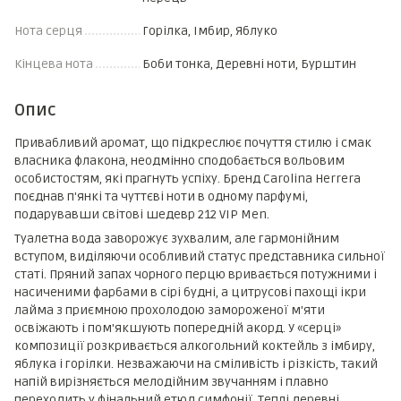
Нота серця
Горілка, Імбир, Яблуко
Кінцева нота
Боби тонка, Деревні ноти, Бурштин
Опис
Привабливий аромат, що підкреслює почуття стилю і смак
власника флакона, неодмінно сподобається вольовим
особистостям, які прагнуть успіху. Бренд Carolina Herrera
поєднав п'янкі та чуттєві ноти в одному парфумі,
подарувавши світові шедевр 212 VIP Men.
Туалетна вода заворожує зухвалим, але гармонійним
вступом, виділяючи особливий статус представника сильної
статі. Пряний запах чорного перцю вривається потужними і
насиченими фарбами в сірі будні, а цитрусові пахощі ікри
лайма з приємною прохолодою замороженої м'яти
освіжають і пом'якшують попередній акорд. У «серці»
композиції розкривається алкогольний коктейль з імбиру,
яблука і горілки. Незважаючи на сміливість і різкість, такий
напій вирізняється мелодійним звучанням і плавно
переходить у фінальний етюд симфонії. Теплі деревні