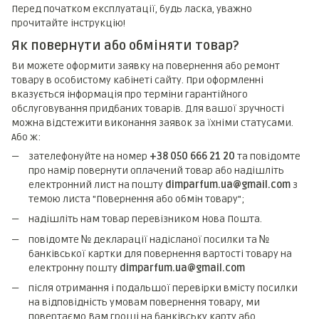
Перед початком експлуатації, будь ласка, уважно
прочитайте інструкцію!
Як повернути або обміняти товар?
Ви можете оформити заявку на повернення або ремонт
товару в особистому кабінеті сайту. При оформленні
вказується інформація про терміни гарантійного
обслуговування придбаних товарів. Для вашої зручності
можна відстежити виконання заявок за їхніми статусами.
Або ж:
зателефонуйте на номер
+38 050 666 21 20
та повідомте
про намір повернути оплачений товар або надішліть
електронний лист на пошту
dimparfum.ua@gmail.com
з
темою листа "Повернення або обмін товару";
надішліть нам товар перевізником Нова Пошта.
повідомте № декларації надісланої посилки та №
банківської картки для повернення вартості товару на
електронну пошту
dimparfum.ua@gmail.com
після отримання і подальшої перевірки вмісту посилки
на відповідність умовам повернення товару, ми
повертаємо Вам гроші на банківську карту або