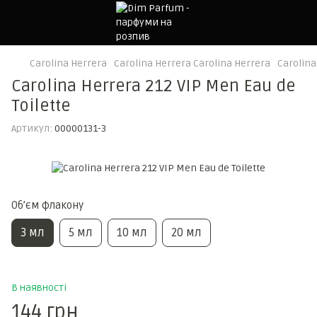
Carolina Herrera
Carolina Herrera Carolina Herrera
Carolina
Carolina Herrera 212 VIP Men Eau de
Toilette
Артикул:
00000131-3
Обʼєм флакону
3 мл
5 мл
10 мл
20 мл
В наявності
144 грн