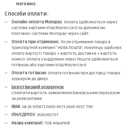
магазину.
Способи оплати:
Онлайн-оплата Monopay.
Оплата здійснюється через
систему картами VISA/Mastercard за допомогою
платіжної системи Monopay через сайт;
Оплата при отриманні.
Після отримання товару в
транспортній компанії "НОВА ПОШТА", покупець здійснює
оплату вартості товару + вартість доставки + вартість
комicii. Оплата у відділенні Нової Пошти здійснюється
готівкою або картами VISA/Mastercard.
Оплата готівкою
. Оплата готівкою при доставці товару
курьером до двері.
Безготівковий розрахунок
Сплатити вартість замовлення банківським переказом
за реквізитами:
IBAN:
UA 36 935871 0000 0673 2600 0017 790
ІПН/ЄДРПОУ:
3626305757
Назва компанії:
ТОВ НоваПей