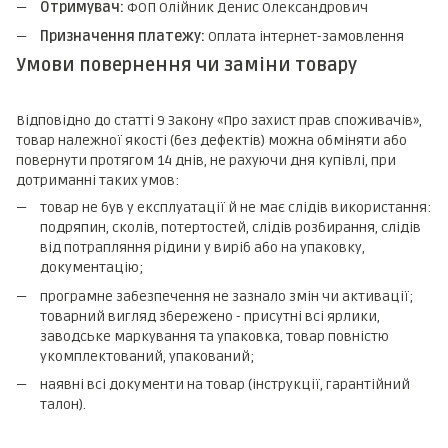
Отримувач:
ФОП Олійник Денис Олександрович
Призначення платежу:
Оплата інтернет-замовлення
Умови повернення чи заміни товару
Відповідно до статті 9 Закону «Про захист прав споживачів»,
товар належної якості (без дефектів) можна обміняти або
повернути протягом 14 днів, не рахуючи дня купівлі, при
дотриманні таких умов:
товар не був у експлуатації й не має слідів використання:
подряпин, сколів, потертостей, слідів розбирання, слідів
від потрапляння рідини у виріб або на упаковку,
документацію;
програмне забезпечення не зазнало змін чи активації;
товарний вигляд збережено - присутні всі ярлики,
заводське маркування та упаковка, товар повністю
укомплектований, упакований;
наявні всі документи на товар (інструкції, гарантійний
талон).