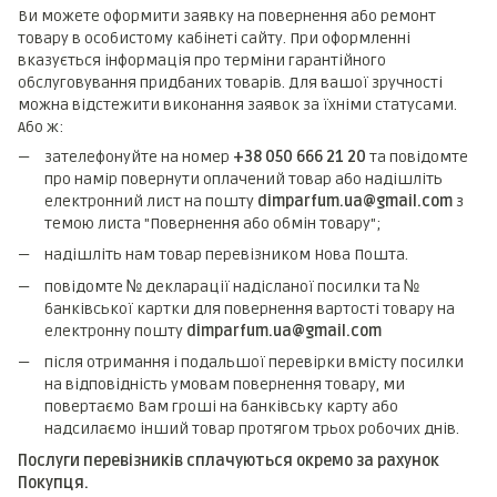
Ви можете оформити заявку на повернення або ремонт
товару в особистому кабінеті сайту. При оформленні
вказується інформація про терміни гарантійного
обслуговування придбаних товарів. Для вашої зручності
можна відстежити виконання заявок за їхніми статусами.
Або ж:
зателефонуйте на номер
+38 050 666 21 20
та повідомте
про намір повернути оплачений товар або надішліть
електронний лист на пошту
dimparfum.ua@gmail.com
з
темою листа "Повернення або обмін товару";
надішліть нам товар перевізником Нова Пошта.
повідомте № декларації надісланої посилки та №
банківської картки для повернення вартості товару на
електронну пошту
dimparfum.ua@gmail.com
після отримання і подальшої перевірки вмісту посилки
на відповідність умовам повернення товару, ми
повертаємо Вам гроші на банківську карту або
надсилаємо інший товар протягом трьох робочих днів.
Послуги перевізників сплачуються окремо за рахунок
Покупця.