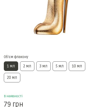
Обʼєм флакону
1 мл
2 мл
3 мл
5 мл
10 мл
20 мл
В наявності
79 грн