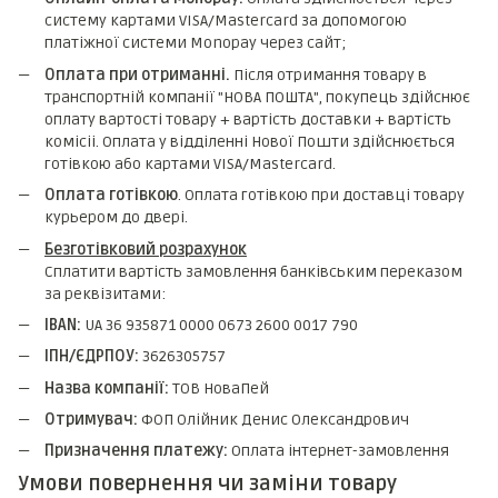
систему картами VISA/Mastercard за допомогою
платіжної системи Monopay через сайт;
Оплата при отриманні.
Після отримання товару в
транспортній компанії "НОВА ПОШТА", покупець здійснює
оплату вартості товару + вартість доставки + вартість
комicii. Оплата у відділенні Нової Пошти здійснюється
готівкою або картами VISA/Mastercard.
Оплата готівкою
. Оплата готівкою при доставці товару
курьером до двері.
Безготівковий розрахунок
Сплатити вартість замовлення банківським переказом
за реквізитами:
IBAN:
UA 36 935871 0000 0673 2600 0017 790
ІПН/ЄДРПОУ:
3626305757
Назва компанії:
ТОВ НоваПей
Отримувач:
ФОП Олійник Денис Олександрович
Призначення платежу:
Оплата інтернет-замовлення
Умови повернення чи заміни товару