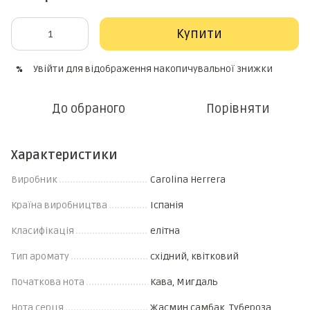
Купити
Увійти
для відображення накопичувальної знижки
%
До обраного
Порівняти
Характеристики
Виробник
Carolina Herrera
Країна виробництва
Іспанія
Класифікація
елітна
Тип аромату
східний, квітковий
Початкова нота
Кава, Мигдаль
Нота серця
Жасмин самбак, Тубероза