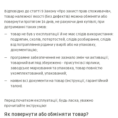
Відповідно до статті 9 Закону «Про захист прав споживачів»,
товар належної якості (без дефектів) можна обміняти або
повернути протягом 14 днів, не рахуючи дня купівлі, при
дотриманні таких умов:
товар не був у експлуатації й не має слідів використання:
подряпин, сколів, потертостей, слідів розбирання, слідів
від потрапляння рідини у виріб або на упаковку,
документацію;
програмне забезпечення не зазнало змін чи активації;
товарний вигляд збережено - присутні всі ярлики,
заводське маркування та упаковка, товар повністю
укомплектований, упакований;
наявні всі документи на товар (інструкції, гарантійний
талон).
Перед початком експлуатації, будь ласка, уважно
прочитайте інструкцію!
Як повернути або обміняти товар?