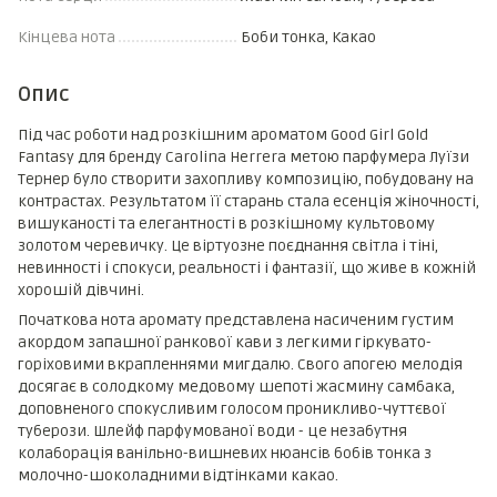
Кінцева нота
Боби тонка, Какао
Опис
Під час роботи над розкішним ароматом Good Girl Gold
Fantasy для бренду Carolina Herrera метою парфумера Луїзи
Тернер було створити захопливу композицію, побудовану на
контрастах. Результатом її старань стала есенція жіночності,
вишуканості та елегантності в розкішному культовому
золотом черевичку. Це віртуозне поєднання світла і тіні,
невинності і спокуси, реальності і фантазії, що живе в кожній
хорошій дівчині.
Початкова нота аромату представлена насиченим густим
акордом запашної ранкової кави з легкими гіркувато-
горіховими вкрапленнями мигдалю. Свого апогею мелодія
досягає в солодкому медовому шепоті жасмину самбака,
доповненого спокусливим голосом проникливо-чуттєвої
туберози. Шлейф парфумованої води - це незабутня
колаборація ванільно-вишневих нюансів бобів тонка з
молочно-шоколадними відтінками какао.