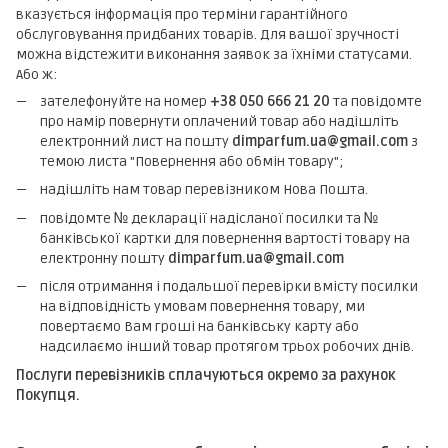
вказується інформація про терміни гарантійного
обслуговування придбаних товарів. Для вашої зручності
можна відстежити виконання заявок за їхніми статусами.
Або ж:
зателефонуйте на номер
+38 050 666 21 20
та повідомте
про намір повернути оплачений товар або надішліть
електронний лист на пошту
dimparfum.ua@gmail.com
з
темою листа "Повернення або обмін товару";
надішліть нам товар перевізником Нова Пошта.
повідомте № декларації надісланої посилки та №
банківської картки для повернення вартості товару на
електронну пошту
dimparfum.ua@gmail.com
після отримання і подальшої перевірки вмісту посилки
на відповідність умовам повернення товару, ми
повертаємо Вам гроші на банківську карту або
надсилаємо інший товар протягом трьох робочих днів.
Послуги перевізників сплачуються окремо за рахунок
Покупця.