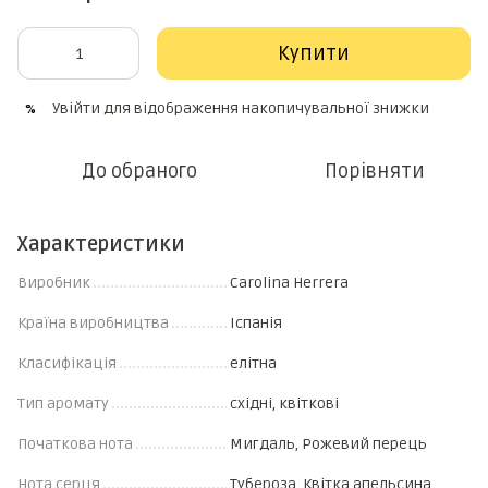
Купити
Увійти
для відображення накопичувальної знижки
%
До обраного
Порівняти
Характеристики
Виробник
Carolina Herrera
Країна виробництва
Іспанія
Класифікація
елітна
Тип аромату
східні, квіткові
Початкова нота
Мигдаль, Рожевий перець
Нота серця
Тубероза, Квітка апельсина