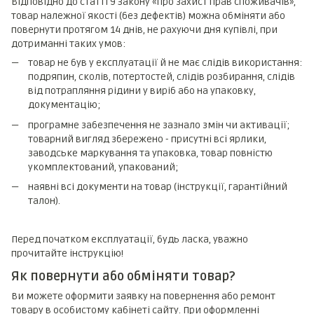
Відповідно до статті 9 Закону «Про захист прав споживачів»,
товар належної якості (без дефектів) можна обміняти або
повернути протягом 14 днів, не рахуючи дня купівлі, при
дотриманні таких умов:
товар не був у експлуатації й не має слідів використання:
подряпин, сколів, потертостей, слідів розбирання, слідів
від потрапляння рідини у виріб або на упаковку,
документацію;
програмне забезпечення не зазнало змін чи активації;
товарний вигляд збережено - присутні всі ярлики,
заводське маркування та упаковка, товар повністю
укомплектований, упакований;
наявні всі документи на товар (інструкції, гарантійний
талон).
Перед початком експлуатації, будь ласка, уважно
прочитайте інструкцію!
Як повернути або обміняти товар?
Ви можете оформити заявку на повернення або ремонт
товару в особистому кабінеті сайту. При оформленні