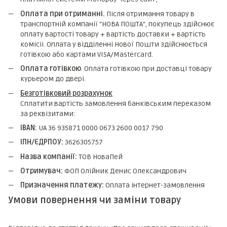
Оплата при отриманні.
Після отримання товару в
транспортній компанії "НОВА ПОШТА", покупець здійснює
оплату вартості товару + вартість доставки + вартість
комicii. Оплата у відділенні Нової Пошти здійснюється
готівкою або картами VISA/Mastercard.
Оплата готівкою
. Оплата готівкою при доставці товару
курьером до двері.
Безготівковий розрахунок
Сплатити вартість замовлення банківським переказом
за реквізитами:
IBAN:
UA 36 935871 0000 0673 2600 0017 790
ІПН/ЄДРПОУ:
3626305757
Назва компанії:
ТОВ НоваПей
Отримувач:
ФОП Олійник Денис Олександрович
Призначення платежу:
Оплата інтернет-замовлення
Умови повернення чи заміни товару