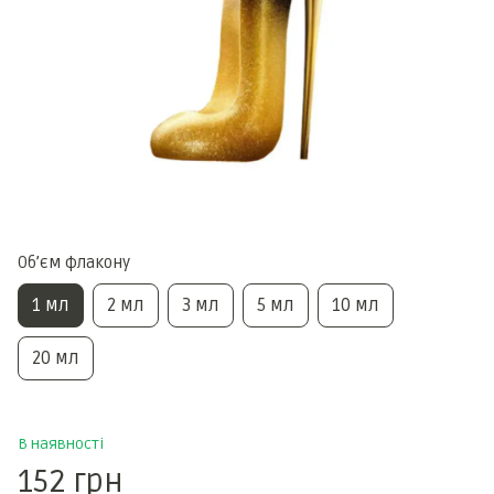
Обʼєм флакону
1 мл
2 мл
3 мл
5 мл
10 мл
20 мл
В наявності
152 грн