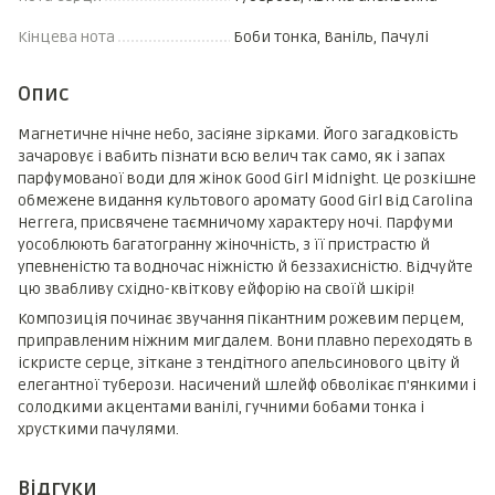
Кінцева нота
Боби тонка, Ваніль, Пачулі
Опис
Магнетичне нічне небо, засіяне зірками. Його загадковість
зачаровує і вабить пізнати всю велич так само, як і запах
парфумованої води для жінок Good Girl Midnight. Це розкішне
обмежене видання культового аромату Good Girl від Carolina
Herrera, присвячене таємничому характеру ночі. Парфуми
уособлюють багатогранну жіночність, з її пристрастю й
упевненістю та водночас ніжністю й беззахисністю. Відчуйте
цю звабливу східно-квіткову ейфорію на своїй шкірі!
Композиція починає звучання пікантним рожевим перцем,
приправленим ніжним мигдалем. Вони плавно переходять в
іскристе серце, зіткане з тендітного апельсинового цвіту й
елегантної туберози. Насичений шлейф обволікає п'янкими і
солодкими акцентами ванілі, гучними бобами тонка і
хрусткими пачулями.
Відгуки