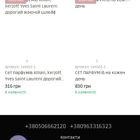
Жіночий
Жіночий
4
1
Артикул: Set001-1
Артикул: Set003-1
Сет парфумів Kilian, Xerjoff,
СЕТ ПАРФУМІВ на кожен
Yves Saint Laurent дорогий
день
жіночій шлейф
316 грн
830 грн
В наявності
В наявності
+380506662120
+380963316323
Контакти