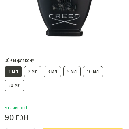
Обʼєм флакону
1 мл
2 мл
3 мл
5 мл
10 мл
20 мл
В наявності
90 грн