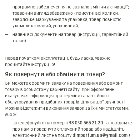
програмне забезпечення не зазнало змін чи активації;
товарний вигляд збережено - присутні всі ярлики,
заводське маркування та упаковка, товар повністю
укомплектований, упакований;
наявні всі документи на товар (інструкції, гарантійний
талон).
Перед початком експлуатації, будь ласка, уважно
прочитайте інструкцію!
Як повернути або обміняти товар?
Ви можете оформити заявку на повернення або ремонт
товару в особистому кабінеті сайту. При оформленні
вказується інформація про терміни гарантійного
обслуговування придбаних товарів. Для вашої зручності
можна відстежити виконання заявок за їхніми статусами.
Або ж:
зателефонуйте на номер
+38 050 666 21 20
та повідомте
про намір повернути оплачений товар або надішліть
електронний лист на пошту
dimparfum.ua@gmail.com
з