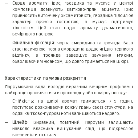
Серце аромату:
ірис, гвоздика та мускус. У центрі
композиції домінують квітково-пряні акценти. Ірис
привносить витончену оксамитовість, гвоздика підсилює
характер пряною гостротою, а мускус підтримує
тілесність. Цей етап надає аромату драматичного,
вечірнього настрою.
Фінальна фіксація:
чорна смородина та троянда. База
стає насиченою. Чорна смородина додає ягідно-терпкого
відтінку, а троянда завершує звучання м’яким,
обволікаючим нюансом, що довго тримається на шкірі.
Характеристики та умови розкриття
Парфумована вода володіє виразним вечірнім профілем і
найкраще проявляється в прохолодну або помірну погоду:
Стійкість:
На шкірі аромат тримається 7–9 годин,
поступово розкриваючи кожну грань своєї структури. На
одязі квітково-пудрові ноти залишаються надовго.
Шлейф:
Виразний, помітний. Парфуми залишають
навколо власника вишуканий слід, що підкреслює
впевненість та стиль.