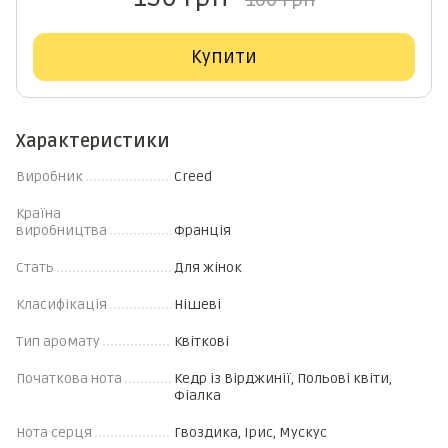
160 грн
Купити
Характеристики
Виробник
Creed
Країна
виробництва
Франція
Стать
Для жінок
Класифікація
Нішеві
Тип аромату
Квіткові
Початкова нота
Кедр із Вірджинії, Польові квіти,
Фіалка
Нота серця
Гвоздика, Ірис, Мускус