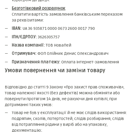
Безготівковий розрахунок
Сплатити вартість замовлення банківським переказом
за реквізитами:
IBAN:
UA 36 935871 0000 0673 2600 0017 790
ІПН/ЄДРПОУ:
3626305757
Назва компанії:
ТОВ НоваПей
Отримувач:
ФОП Олійник Денис Олександрович
Призначення платежу:
Оплата інтернет-замовлення
Умови повернення чи заміни товару
Відповідно до статті 9 Закону «Про захист прав споживачів»,
товар належної якості (без дефектів) можна обміняти або
повернути протягом 14 днів, не рахуючи дня купівлі, при
дотриманні таких умов:
товар не був у експлуатації й не має слідів використання:
подряпин, сколів, потертостей, слідів розбирання, слідів
від потрапляння рідини у виріб або на упаковку,
документацію;