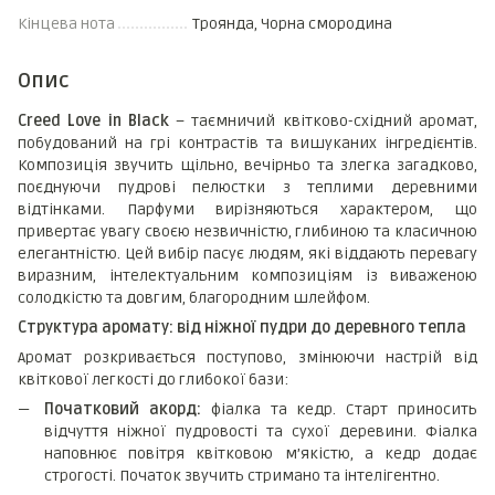
Кінцева нота
Троянда, Чорна смородина
Опис
Creed Love in Black
– таємничий квітково-східний аромат,
побудований на грі контрастів та вишуканих інгредієнтів.
Композиція звучить щільно, вечірньо та злегка загадково,
поєднуючи пудрові пелюстки з теплими деревними
відтінками. Парфуми вирізняються характером, що
привертає увагу своєю незвичністю, глибиною та класичною
елегантністю. Цей вибір пасує людям, які віддають перевагу
виразним, інтелектуальним композиціям із виваженою
солодкістю та довгим, благородним шлейфом.
Структура аромату: від ніжної пудри до деревного тепла
Аромат розкривається поступово, змінюючи настрій від
квіткової легкості до глибокої бази:
Початковий акорд:
фіалка та кедр. Старт приносить
відчуття ніжної пудровості та сухої деревини. Фіалка
наповнює повітря квітковою м’якістю, а кедр додає
строгості. Початок звучить стримано та інтелігентно.