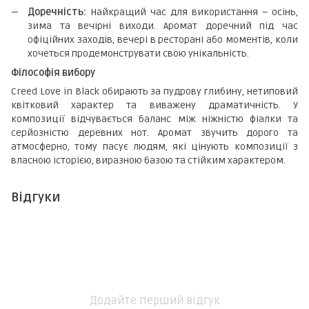
Доречність:
Найкращий час для використання – осінь,
зима та вечірні виходи. Аромат доречний під час
офіційних заходів, вечері в ресторані або моментів, коли
хочеться продемонструвати свою унікальність.
Філософія вибору
Creed Love in Black обирають за пудрову глибину, нетиповий
квітковий характер та виважену драматичність. У
композиції відчувається баланс між ніжністю фіалки та
серйозністю деревних нот. Аромат звучить дорого та
атмосферно, тому пасує людям, які цінують композиції з
власною історією, виразною базою та стійким характером.
Відгуки
Додайте перший відгук