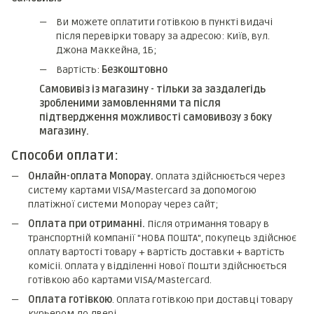
Ви можете оплатити готівкою в пункті видачі
після перевірки товару за адресою: Київ, вул.
Джона Маккейна, 1Б;
Вартість:
Безкоштовно
Самовивіз із магазину - тільки за заздалегідь
зробленими замовленнями та після
підтвердження можливості самовивозу з боку
магазину.
Способи оплати:
Онлайн-оплата Monopay.
Оплата здійснюється через
систему картами VISA/Mastercard за допомогою
платіжної системи Monopay через сайт;
Оплата при отриманні.
Після отримання товару в
транспортній компанії "НОВА ПОШТА", покупець здійснює
оплату вартості товару + вартість доставки + вартість
комicii. Оплата у відділенні Нової Пошти здійснюється
готівкою або картами VISA/Mastercard.
Оплата готівкою
. Оплата готівкою при доставці товару
курьером до двері.