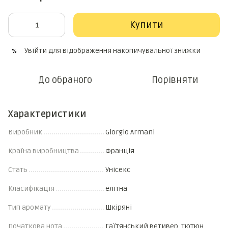
Купити
Увійти
для відображення накопичувальної знижки
%
До обраного
Порівняти
Характеристики
Виробник
Giorgio Armani
Країна виробництва
Франція
Стать
Унісекс
Класифікація
елітна
Тип аромату
Шкіряні
Початкова нота
Гаїтянський ветивер, Тютюн