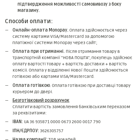
підтвердження можливості самовивозу з боку
магазину.
Способи оплати:
Онлайн-оплата Monopay.
Оплата здійснюється через
систему картами VISA/Mastercard за допомогою
платіжної системи Monopay через сайт;
Оплата при отриманні.
Після отримання товару в
транспортній компанії "НОВА ПОШТА", покупець здійснює
оплату вартості товару + вартість доставки + вартість
комicii. Оплата у відділенні Нової Пошти здійснюється
готівкою або картами VISA/Mastercard.
Оплата готівкою
. Оплата готівкою при доставці товару
курьером до двері.
Безготівковий розрахунок
Сплатити вартість замовлення банківським переказом
за реквізитами:
IBAN:
UA 36 935871 0000 0673 2600 0017 790
ІПН/ЄДРПОУ:
3626305757
Назва компанії:
ТОВ НоваПей