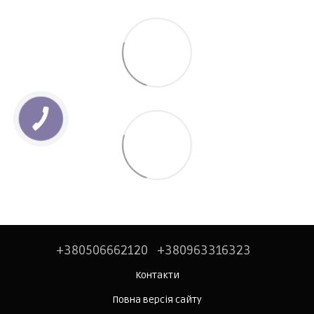
+380506662120
+380963316323
Контакти
Повна версія сайту