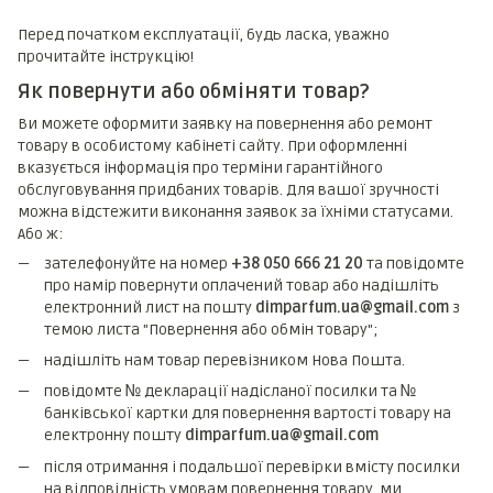
Перед початком експлуатації, будь ласка, уважно
прочитайте інструкцію!
Як повернути або обміняти товар?
Ви можете оформити заявку на повернення або ремонт
товару в особистому кабінеті сайту. При оформленні
вказується інформація про терміни гарантійного
обслуговування придбаних товарів. Для вашої зручності
можна відстежити виконання заявок за їхніми статусами.
Або ж:
зателефонуйте на номер
+38 050 666 21 20
та повідомте
про намір повернути оплачений товар або надішліть
електронний лист на пошту
dimparfum.ua@gmail.com
з
темою листа "Повернення або обмін товару";
надішліть нам товар перевізником Нова Пошта.
повідомте № декларації надісланої посилки та №
банківської картки для повернення вартості товару на
електронну пошту
dimparfum.ua@gmail.com
після отримання і подальшої перевірки вмісту посилки
на відповідність умовам повернення товару, ми