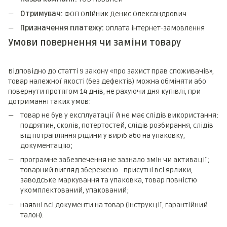
Отримувач:
ФОП Олійник Денис Олександрович
Призначення платежу:
Оплата інтернет-замовлення
Умови повернення чи заміни товару
Відповідно до статті 9 Закону «Про захист прав споживачів»,
товар належної якості (без дефектів) можна обміняти або
повернути протягом 14 днів, не рахуючи дня купівлі, при
дотриманні таких умов:
товар не був у експлуатації й не має слідів використання:
подряпин, сколів, потертостей, слідів розбирання, слідів
від потрапляння рідини у виріб або на упаковку,
документацію;
програмне забезпечення не зазнало змін чи активації;
товарний вигляд збережено - присутні всі ярлики,
заводське маркування та упаковка, товар повністю
укомплектований, упакований;
наявні всі документи на товар (інструкції, гарантійний
талон).