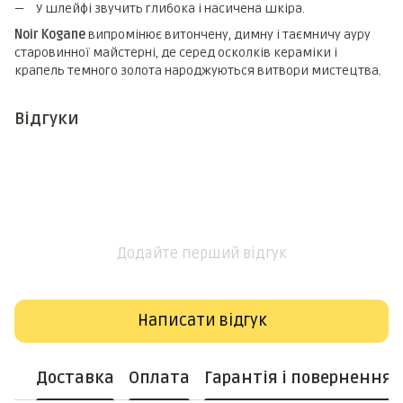
У шлейфі звучить глибока і насичена шкіра.
Noir Kogane
випромінює витончену, димну і таємничу ауру
старовинної майстерні, де серед осколків кераміки і
крапель темного золота народжуються витвори мистецтва.
Відгуки
Додайте перший відгук
Написати відгук
Доставка
Оплата
Гарантія і повернення