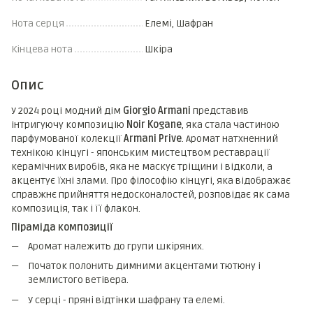
Нота серця
Елемі, Шафран
Кінцева нота
Шкіра
Опис
У 2024 році модний дім
Giorgio Armani
представив
інтригуючу композицію
Noir Kogane
, яка стала частиною
парфумованої колекції
Armani Prive
. Аромат натхненний
технікою кінцугі - японським мистецтвом реставрації
керамічних виробів, яка не маскує тріщини і відколи, а
акцентує їхні злами. Про філософію кінцугі, яка відображає
справжнє прийняття недосконалостей, розповідає як сама
композиція, так і її флакон.
Піраміда композиції
Аромат належить до групи шкіряних.
Початок полонить димними акцентами тютюну і
землистого ветівера.
У серці - пряні відтінки шафрану та елемі.