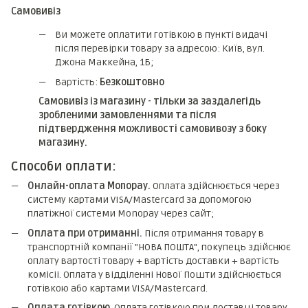
Самовивіз
Ви можете оплатити готівкою в пункті видачі
після перевірки товару за адресою: Київ, вул.
Джона Маккейна, 1Б;
Вартість:
Безкоштовно
Самовивіз із магазину - тільки за заздалегідь
зробленими замовленнями та після
підтвердження можливості самовивозу з боку
магазину.
Способи оплати:
Онлайн-оплата Monopay.
Оплата здійснюється через
систему картами VISA/Mastercard за допомогою
платіжної системи Monopay через сайт;
Оплата при отриманні.
Після отримання товару в
транспортній компанії "НОВА ПОШТА", покупець здійснює
оплату вартості товару + вартість доставки + вартість
комicii. Оплата у відділенні Нової Пошти здійснюється
готівкою або картами VISA/Mastercard.
Оплата готівкою
. Оплата готівкою при доставці товару