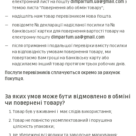
електронний лист на пошту
dimparfum.ua@gmail.com
з
темою листа "Повернення або обмін товару";
надішліть нам товар перевізником Нова Пошта.
повідомте № декларації надісланої посилки та №
банківської картки для повернення вартості товару на
електронну пошту
dimparfum.ua@gmail.com
після отримання і подальшої перевірки вмісту посилки
на відповідність умовам повернення товару, ми
повертаємо Вам гроші на банківську карту або
надсилаємо інший товар протягом трьох робочих днів.
Послуги перевізників сплачуються окремо за рахунок
Покупця.
За яких умов може бути відмовлено в обміні
чи повернені товару?
Товар був у вживанні і має слідів використання;
Товар не повністю укомплектований і порушена
цілісність упаковки;
Не збережені всі ярлики та заводське маркування;