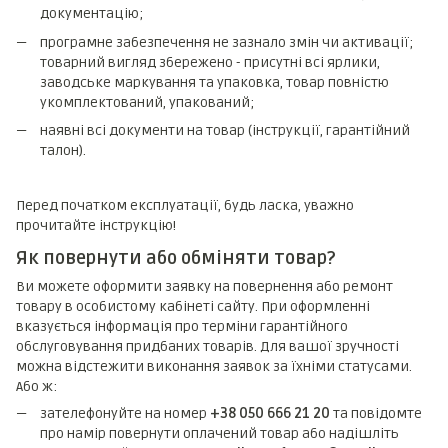
документацію;
програмне забезпечення не зазнало змін чи активації;
товарний вигляд збережено - присутні всі ярлики,
заводське маркування та упаковка, товар повністю
укомплектований, упакований;
наявні всі документи на товар (інструкції, гарантійний
талон).
Перед початком експлуатації, будь ласка, уважно
прочитайте інструкцію!
Як повернути або обміняти товар?
Ви можете оформити заявку на повернення або ремонт
товару в особистому кабінеті сайту. При оформленні
вказується інформація про терміни гарантійного
обслуговування придбаних товарів. Для вашої зручності
можна відстежити виконання заявок за їхніми статусами.
Або ж:
зателефонуйте на номер
+38 050 666 21 20
та повідомте
про намір повернути оплачений товар або надішліть