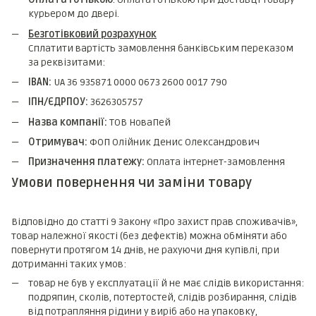
курьером до двері.
Безготівковий розрахунок
Сплатити вартість замовлення банківським переказом
за реквізитами:
IBAN:
UA 36 935871 0000 0673 2600 0017 790
ІПН/ЄДРПОУ:
3626305757
Назва компанії:
ТОВ НоваПей
Отримувач:
ФОП Олійник Денис Олександрович
Призначення платежу:
Оплата інтернет-замовлення
Умови повернення чи заміни товару
Відповідно до статті 9 Закону «Про захист прав споживачів»,
товар належної якості (без дефектів) можна обміняти або
повернути протягом 14 днів, не рахуючи дня купівлі, при
дотриманні таких умов:
товар не був у експлуатації й не має слідів використання:
подряпин, сколів, потертостей, слідів розбирання, слідів
від потрапляння рідини у виріб або на упаковку,