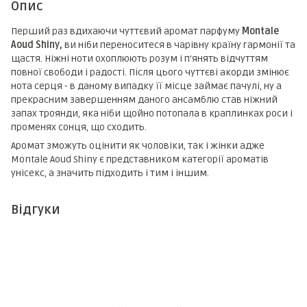
Опис
Перший раз вдихаючи чуттєвий аромат парфуму
Montale
Aoud Shiny,
ви ніби переноситеся в чарівну країну гармонії та
щастя. Ніжні ноти охоплюють розум і п'янять відчуттям
повної свободи і радості. Після цього чуттєві акорди змінює
нота серця - в даному випадку її місце займає пачулі, ну а
прекрасним завершенням даного ансамблю став ніжний
запах троянди, яка ніби щойно потопала в краплинках роси і
променях сонця, що сходить.
Аромат зможуть оцінити як чоловіки, так і жінки адже
Montale Aoud Shiny є представником категорії ароматів
унісекс, а значить підходить і тим і іншим.
Відгуки