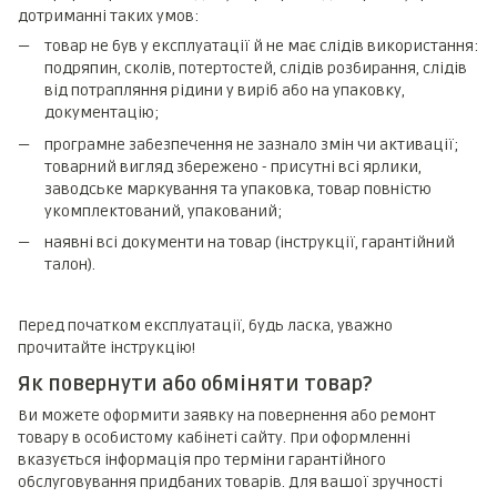
дотриманні таких умов:
товар не був у експлуатації й не має слідів використання:
подряпин, сколів, потертостей, слідів розбирання, слідів
від потрапляння рідини у виріб або на упаковку,
документацію;
програмне забезпечення не зазнало змін чи активації;
товарний вигляд збережено - присутні всі ярлики,
заводське маркування та упаковка, товар повністю
укомплектований, упакований;
наявні всі документи на товар (інструкції, гарантійний
талон).
Перед початком експлуатації, будь ласка, уважно
прочитайте інструкцію!
Як повернути або обміняти товар?
Ви можете оформити заявку на повернення або ремонт
товару в особистому кабінеті сайту. При оформленні
вказується інформація про терміни гарантійного
обслуговування придбаних товарів. Для вашої зручності