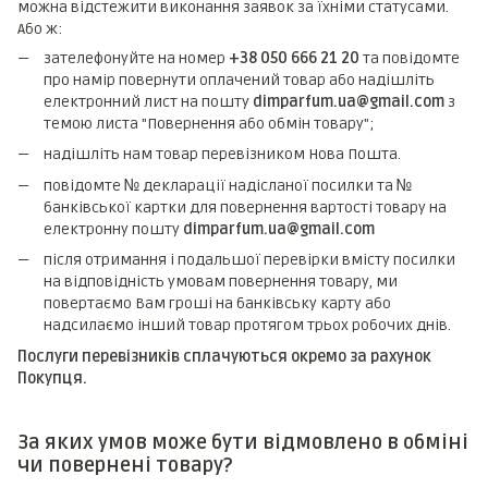
можна відстежити виконання заявок за їхніми статусами.
Або ж:
зателефонуйте на номер
+38 050 666 21 20
та повідомте
про намір повернути оплачений товар або надішліть
електронний лист на пошту
dimparfum.ua@gmail.com
з
темою листа "Повернення або обмін товару";
надішліть нам товар перевізником Нова Пошта.
повідомте № декларації надісланої посилки та №
банківської картки для повернення вартості товару на
електронну пошту
dimparfum.ua@gmail.com
після отримання і подальшої перевірки вмісту посилки
на відповідність умовам повернення товару, ми
повертаємо Вам гроші на банківську карту або
надсилаємо інший товар протягом трьох робочих днів.
Послуги перевізників сплачуються окремо за рахунок
Покупця.
За яких умов може бути відмовлено в обміні
чи повернені товару?