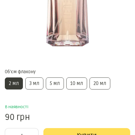
Обʼєм флакону
2 мл
3 мл
5 мл
10 мл
20 мл
В наявності
90 грн