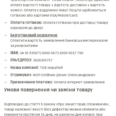
оплату вартості товару + вартість доставки + вартість
комicii. Оплата у відділенні Нової Пошти здійснюється
готівкою або картами VISA/Mastercard.
Оплата готівкою
. Оплата готівкою при доставці товару
курьером до двері.
Безготівковий розрахунок
Сплатити вартість замовлення банківським переказом
за реквізитами:
IBAN:
UA 36 935871 0000 0673 2600 0017 790
ІПН/ЄДРПОУ:
3626305757
Назва компанії:
ТОВ НоваПей
Отримувач:
ФОП Олійник Денис Олександрович
Призначення платежу:
Оплата інтернет-замовлення
Умови повернення чи заміни товару
Відповідно до статті 9 Закону «Про захист прав споживачів»,
товар належної якості (без дефектів) можна обміняти або
повернути протягом 14 днів, не рахуючи дня купівлі, при