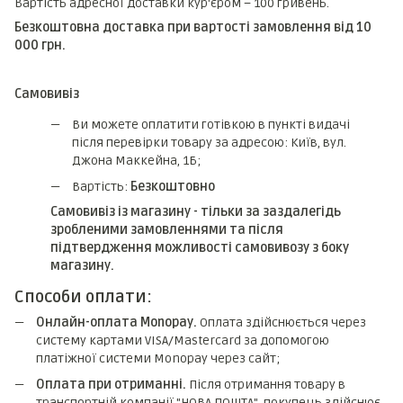
Вартість адресної доставки кур'єром – 100 гривень.
Безкоштовна доставка при вартості замовлення від 10
000 грн.
Самовивіз
Ви можете оплатити готівкою в пункті видачі
після перевірки товару за адресою: Київ, вул.
Джона Маккейна, 1Б;
Вартість:
Безкоштовно
Самовивіз із магазину - тільки за заздалегідь
зробленими замовленнями та після
підтвердження можливості самовивозу з боку
магазину.
Способи оплати:
Онлайн-оплата Monopay.
Оплата здійснюється через
систему картами VISA/Mastercard за допомогою
платіжної системи Monopay через сайт;
Оплата при отриманні.
Після отримання товару в
транспортній компанії "НОВА ПОШТА", покупець здійснює