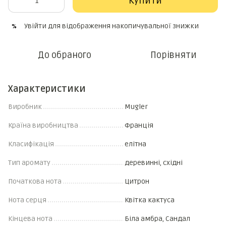
Купити
Увійти
для відображення накопичувальної знижки
%
До обраного
Порівняти
Характеристики
Виробник
Mugler
Країна виробництва
Франція
Класифікація
елітна
Тип аромату
деревинні, східні
Початкова нота
Цитрон
Нота серця
Квітка кактуса
Кінцева нота
Біла амбра, Сандал