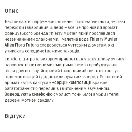
Опис
Нестандартні парфумерні рішення, оригінальні ноти, чуттєві
переходи і звабливий шлейф – все це про новий аромат
французького бренда Thierry Mugler, який прославився
незвичайними флаконами. Туалетна вода
Thierry Mugler
Alien Flora Futura
сподобається чуттєвим дівчатам, які
уникають солодких і важких пахощів.
Свіжість цитрона
вихором вривається
у задушливу рутину і
наповнює позитивними емоціями, немов пробуджуючи
після довгого сну. Яскравий і захопливий початок тонізує,
піднімає настрій і додає сили рухатися вперед. Розкішний
аромат квітів кактуса у
«серці» композиції
вражає
багатогранністю переливів і витонченим звучанням.
Завершують симфонію
смолисті тони білої амбри і теплі
деревні мотиви сандалу.
Відгуки