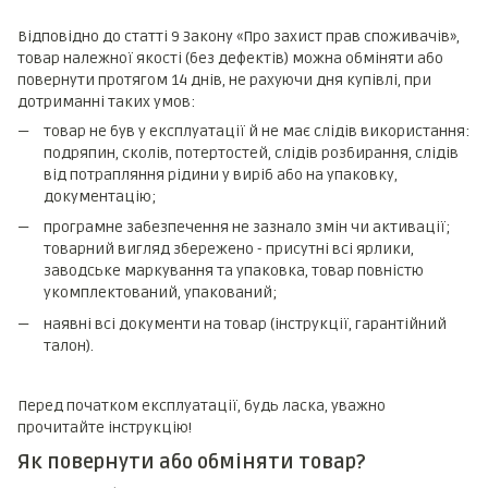
Відповідно до статті 9 Закону «Про захист прав споживачів»,
товар належної якості (без дефектів) можна обміняти або
повернути протягом 14 днів, не рахуючи дня купівлі, при
дотриманні таких умов:
товар не був у експлуатації й не має слідів використання:
подряпин, сколів, потертостей, слідів розбирання, слідів
від потрапляння рідини у виріб або на упаковку,
документацію;
програмне забезпечення не зазнало змін чи активації;
товарний вигляд збережено - присутні всі ярлики,
заводське маркування та упаковка, товар повністю
укомплектований, упакований;
наявні всі документи на товар (інструкції, гарантійний
талон).
Перед початком експлуатації, будь ласка, уважно
прочитайте інструкцію!
Як повернути або обміняти товар?