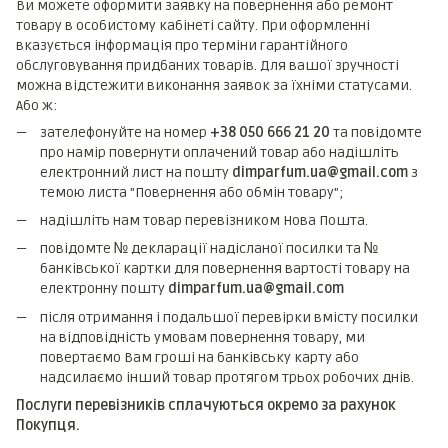
Ви можете оформити заявку на повернення або ремонт
товару в особистому кабінеті сайту. При оформленні
вказується інформація про терміни гарантійного
обслуговування придбаних товарів. Для вашої зручності
можна відстежити виконання заявок за їхніми статусами.
Або ж:
зателефонуйте на номер
+38 050 666 21 20
та повідомте
про намір повернути оплачений товар або надішліть
електронний лист на пошту
dimparfum.ua@gmail.com
з
темою листа "Повернення або обмін товару";
надішліть нам товар перевізником Нова Пошта.
повідомте № декларації надісланої посилки та №
банківської картки для повернення вартості товару на
електронну пошту
dimparfum.ua@gmail.com
після отримання і подальшої перевірки вмісту посилки
на відповідність умовам повернення товару, ми
повертаємо Вам гроші на банківську карту або
надсилаємо інший товар протягом трьох робочих днів.
Послуги перевізників сплачуються окремо за рахунок
Покупця.