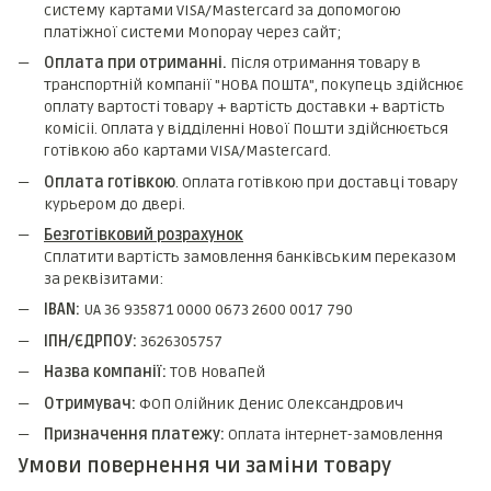
систему картами VISA/Mastercard за допомогою
платіжної системи Monopay через сайт;
Оплата при отриманні.
Після отримання товару в
транспортній компанії "НОВА ПОШТА", покупець здійснює
оплату вартості товару + вартість доставки + вартість
комicii. Оплата у відділенні Нової Пошти здійснюється
готівкою або картами VISA/Mastercard.
Оплата готівкою
. Оплата готівкою при доставці товару
курьером до двері.
Безготівковий розрахунок
Сплатити вартість замовлення банківським переказом
за реквізитами:
IBAN:
UA 36 935871 0000 0673 2600 0017 790
ІПН/ЄДРПОУ:
3626305757
Назва компанії:
ТОВ НоваПей
Отримувач:
ФОП Олійник Денис Олександрович
Призначення платежу:
Оплата інтернет-замовлення
Умови повернення чи заміни товару