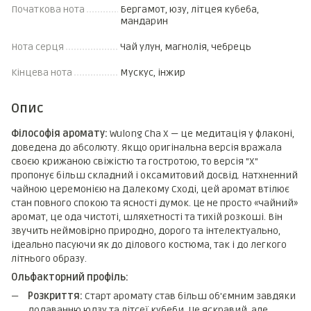
Початкова нота
Бергамот, юзу, літцея кубеба,
мандарин
Нота серця
Чай улун, магнолія, чебрець
Кінцева нота
Мускус, інжир
Опис
Філософія аромату:
Wulong Cha X — це медитація у флаконі,
доведена до абсолюту. Якщо оригінальна версія вражала
своєю крижаною свіжістю та гостротою, то версія "X"
пропонує більш складний і оксамитовий досвід. Натхненний
чайною церемонією на Далекому Сході, цей аромат втілює
стан повного спокою та ясності думок. Це не просто «чайний»
аромат, це ода чистоті, шляхетності та тихій розкоші. Він
звучить неймовірно природно, дорого та інтелектуально,
ідеально пасуючи як до ділового костюма, так і до легкого
літнього образу.
Ольфакторний профіль:
Розкриття:
Старт аромату став більш об'ємним завдяки
додаванню юдзу та літсеї кубеби. Це яскравий, але