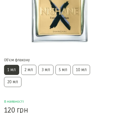
Обʼєм флакону
1 мл
2 мл
3 мл
5 мл
10 мл
20 мл
В наявності
120 грн