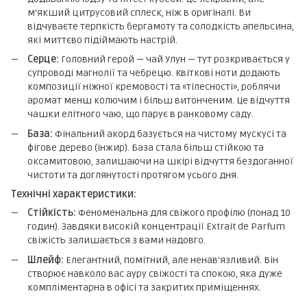
м'якший цитрусовий сплеск, ніж в оригіналі. Ви
відчуваєте терпкість бергамоту та солодкість апельсина,
які миттєво підіймають настрій.
Серце:
Головний герой — чай Улун — тут розкривається у
супроводі магнолії та чебрецю. Квіткові ноти додають
композиції ніжної кремовості та «тілесності», роблячи
аромат менш колючим і більш витонченим. Це відчуття
чашки елітного чаю, що парує в ранковому саду.
База:
Фінальний акорд базується на чистому мускусі та
фігове дерево (інжир). База стала більш стійкою та
оксамитовою, залишаючи на шкірі відчуття бездоганної
чистоти та доглянутості протягом усього дня.
Технічні характеристики:
Стійкість:
Феноменальна для свіжого профілю (понад 10
годин). Завдяки високій концентрації Extrait de Parfum
свіжість залишається з вами надовго.
Шлейф:
Елегантний, помітний, але ненав'язливий. Він
створює навколо вас ауру свіжості та спокою, яка дуже
компліментарна в офісі та закритих приміщеннях.