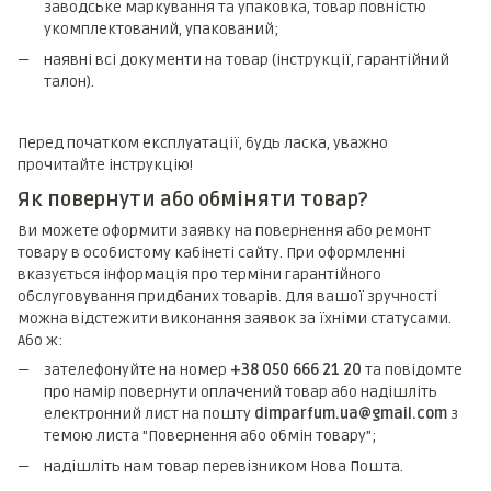
заводське маркування та упаковка, товар повністю
укомплектований, упакований;
наявні всі документи на товар (інструкції, гарантійний
талон).
Перед початком експлуатації, будь ласка, уважно
прочитайте інструкцію!
Як повернути або обміняти товар?
Ви можете оформити заявку на повернення або ремонт
товару в особистому кабінеті сайту. При оформленні
вказується інформація про терміни гарантійного
обслуговування придбаних товарів. Для вашої зручності
можна відстежити виконання заявок за їхніми статусами.
Або ж:
зателефонуйте на номер
+38 050 666 21 20
та повідомте
про намір повернути оплачений товар або надішліть
електронний лист на пошту
dimparfum.ua@gmail.com
з
темою листа "Повернення або обмін товару";
надішліть нам товар перевізником Нова Пошта.