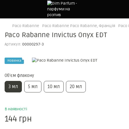
Paco Rabanne
Paco Rabanne Paco Rabanne, Франція
Paco 
Paco Rabanne Invictus Onyx EDT
Артикул:
00000297-3
Новинка
Обʼєм флакону
3 мл
5 мл
10 мл
20 мл
В наявності
144 грн