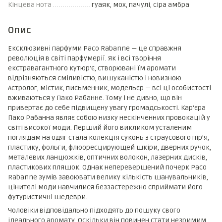
Кінцева нота
гуаяк, мох, пачулі, сіра амбра
Опис
Ексклюзивні парфуми Paco Rabanne — це справжня
революція в світі парфумерії. Як і всі творіння
екстравагантного кутюр'є, створювані їм аромати
відрізняються сміливістю, вишуканістю і новизною.
Астролог, містик, письменник, модельєр — всі ці особистості
вживаються у Пако Рабанне. Тому і не дивно, що він
привертає до себе підвищену увагу громадськості. Кар'єра
Пако Рабанна являє собою низку нескінченних провокацій у
світі високої моди. Перший його викликом усталеним
поглядам на одяг стала колекція суконь з страусового пір'я,
пластику, фольги, флюоресцирующей шкіри, дверних ручок,
металевих ланцюжків, оптичних волокон, лазерних дисків,
пластикових пляшок. Однак неперевершений почерк Paco
Rabanne зумів завоювати велику кількість шанувальників,
цінителі моди навчилися беззастережно сприймати його
футуристичні шедеври.
Чоловіки відповідально підходять до пошуку свого
ідеального аромату. Оскільки він повинен стати незримим