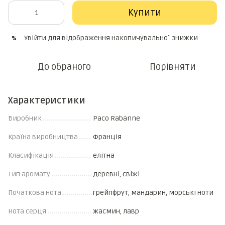
Купити
Увійти
для відображення накопичувальної знижки
%
До обраного
Порівняти
Характеристики
Виробник
Paco Rabanne
Країна виробництва
Франція
Класифікація
елітна
Тип аромату
деревні, свіжі
Початкова нота
грейпфрут, мандарин, морські ноти
Нота серця
жасмин, лавр