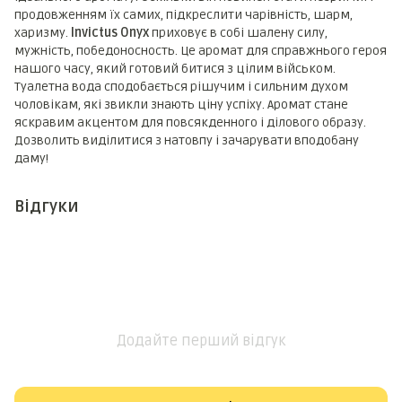
продовженням їх самих, підкреслити чарівність, шарм,
харизму.
Invictus Onyx
приховує в собі шалену силу,
мужність, победоносность. Це аромат для справжнього героя
нашого часу, який готовий битися з цілим військом.
Туалетна вода сподобається рішучим і сильним духом
чоловікам, які звикли знають ціну успіху. Аромат стане
яскравим акцентом для повсякденного і ділового образу.
Дозволить виділитися з натовпу і зачарувати вподобану
даму!
Відгуки
Додайте перший відгук