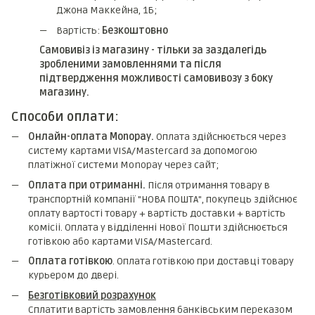
Джона Маккейна, 1Б;
Вартість:
Безкоштовно
Самовивіз із магазину - тільки за заздалегідь
зробленими замовленнями та після
підтвердження можливості самовивозу з боку
магазину.
Способи оплати:
Онлайн-оплата Monopay.
Оплата здійснюється через
систему картами VISA/Mastercard за допомогою
платіжної системи Monopay через сайт;
Оплата при отриманні.
Після отримання товару в
транспортній компанії "НОВА ПОШТА", покупець здійснює
оплату вартості товару + вартість доставки + вартість
комicii. Оплата у відділенні Нової Пошти здійснюється
готівкою або картами VISA/Mastercard.
Оплата готівкою
. Оплата готівкою при доставці товару
курьером до двері.
Безготівковий розрахунок
Сплатити вартість замовлення банківським переказом