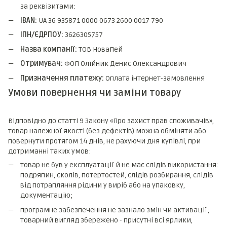
за реквізитами:
IBAN:
UA 36 935871 0000 0673 2600 0017 790
ІПН/ЄДРПОУ:
3626305757
Назва компанії:
ТОВ НоваПей
Отримувач:
ФОП Олійник Денис Олександрович
Призначення платежу:
Оплата інтернет-замовлення
Умови повернення чи заміни товару
Відповідно до статті 9 Закону «Про захист прав споживачів»,
товар належної якості (без дефектів) можна обміняти або
повернути протягом 14 днів, не рахуючи дня купівлі, при
дотриманні таких умов:
товар не був у експлуатації й не має слідів використання:
подряпин, сколів, потертостей, слідів розбирання, слідів
від потрапляння рідини у виріб або на упаковку,
документацію;
програмне забезпечення не зазнало змін чи активації;
товарний вигляд збережено - присутні всі ярлики,