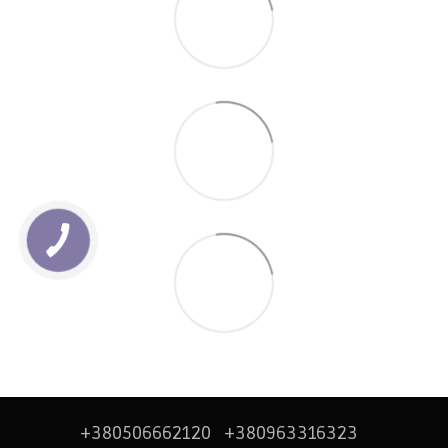
+380506662120
+380963316323