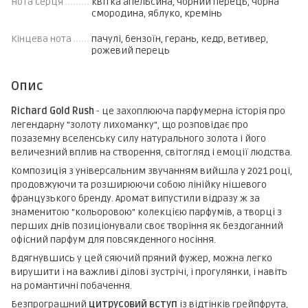
Нота серця
квітка апельсина, чорний перець, чорна
смородина, яблуко, кремінь
Кінцева нота
пачулі, бензоїн, герань, кедр, ветивер,
рожевий перець
Опис
Richard Gold Rush
- це захоплююча парфумерна історія про
легендарну "золоту лихоманку", що розповідає про
позаземну вселенську силу натурального золота і його
величезний вплив на створення, світогляд і емоції людства.
Композиція з універсальним звучанням вийшла у 2021 році,
продовжуючи та розширюючи собою лінійку нішевого
французького бренду. Аромат випустили відразу ж за
знаменитою "кольоровою" колекцією парфумів, а творці з
перших днів позиціонували своє творіння як бездоганний
офісний парфум для повсякденного носіння.
Вдягнувшись у цей сяючий пряний фужер, можна легко
вирушити і на важливі ділові зустрічі, і прогулянки, і навіть
на романтичні побачення.
Безпрограшний
цитрусовий вступ
із відтінків грейпфрута,