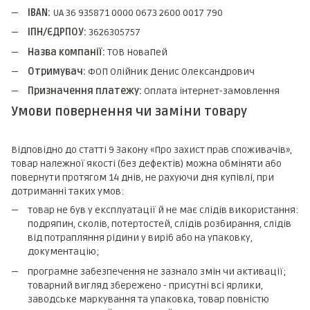
IBAN:
UA 36 935871 0000 0673 2600 0017 790
ІПН/ЄДРПОУ:
3626305757
Назва компанії:
ТОВ НоваПей
Отримувач:
ФОП Олійник Денис Олександрович
Призначення платежу:
Оплата інтернет-замовлення
Умови повернення чи заміни товару
Відповідно до статті 9 Закону «Про захист прав споживачів»,
товар належної якості (без дефектів) можна обміняти або
повернути протягом 14 днів, не рахуючи дня купівлі, при
дотриманні таких умов:
товар не був у експлуатації й не має слідів використання:
подряпин, сколів, потертостей, слідів розбирання, слідів
від потрапляння рідини у виріб або на упаковку,
документацію;
програмне забезпечення не зазнало змін чи активації;
товарний вигляд збережено - присутні всі ярлики,
заводське маркування та упаковка, товар повністю