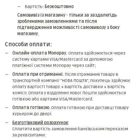
Вартість:
Безкоштовно
Самовивіз із магазину - тільки за заздалегідь
зробленими замовленнями та після
підтвердження можливості самовивозу з боку
магазину.
Способи оплати:
Онлайн-оплата Monopay.
Оплата здійснюється через
систему картами VISA/Mastercard за допомогою
платіжної системи Monopay через сайт;
Оплата при отриманні.
Після отримання товару в
транспортній компанії "НОВА ПОШТА", покупець здійснює
оплату вартості товару + вартість доставки + вартість
комicii. Оплата у відділенні Нової Пошти здійснюється
готівкою або картами VISA/Mastercard.
Оплата готівкою
. Оплата готівкою при доставці товару
курьером до двері.
Безготівковий розрахунок
Сплатити вартість замовлення банківським переказом
за реквізитами: