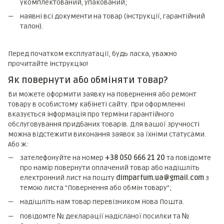
укомплектований, упакований;
наявні всі документи на товар (інструкції, гарантійний
талон).
Перед початком експлуатації, будь ласка, уважно
прочитайте інструкцію!
Як повернути або обміняти товар?
Ви можете оформити заявку на повернення або ремонт
товару в особистому кабінеті сайту. При оформленні
вказується інформація про терміни гарантійного
обслуговування придбаних товарів. Для вашої зручності
можна відстежити виконання заявок за їхніми статусами.
Або ж:
зателефонуйте на номер
+38 050 666 21 20
та повідомте
про намір повернути оплачений товар або надішліть
електронний лист на пошту
dimparfum.ua@gmail.com
з
темою листа "Повернення або обмін товару";
надішліть нам товар перевізником Нова Пошта.
повідомте № декларації надісланої посилки та №