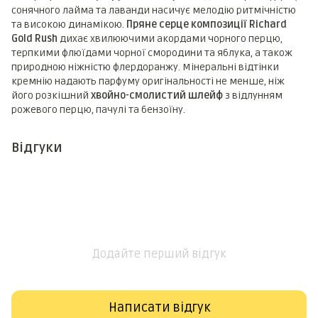
сонячного лайма та лаванди насичує мелодію ритмічністю
та високою динамікою.
Пряне серце композиції Richard
Gold Rush
дихає хвилюючими акордами чорного перцю,
терпкими флюїдами чорної смородини та яблука, а також
природною ніжністю флердоранжу. Мінеральні відтінки
кремнію надають парфуму оригінальності не менше, ніж
його розкішний
хвойно-смолистий шлейф
з відлунням
рожевого перцю, пачулі та бензоїну.
Відгуки
Додайте перший відгук
Написати відгук