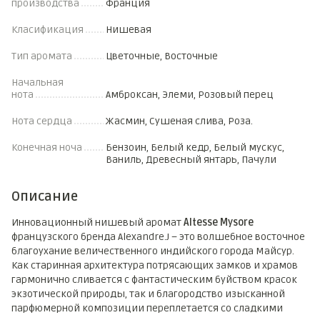
производства
Франция
Класификация
Нишевая
Тип аромата
Цветочные, Восточные
Начальная
нота
Амброксан, Элеми, Розовый перец
Нота сердца
Жасмин, Сушеная слива, Роза.
Конечная ноча
Бензоин, Белый кедр, Белый мускус,
Ваниль, Древесный янтарь, Пачули
Описание
Инновационный нишевый аромат
Altesse Mysore
французского бренда Alexandre.J – это волшебное восточное
благоухание величественного индийского города Майсур.
Как старинная архитектура потрясающих замков и храмов
гармонично сливается с фантастическим буйством красок
экзотической природы, так и благородство изысканной
парфюмерной композиции переплетается со сладкими