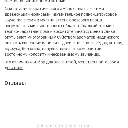
цветочно-ванильными нотами.
Аккорд аристократического амброксана с легкими
древесными нюансами, изумительное пряно-цитрусовое
звучание элеми и мягкий оттенок розового перца
погружают в мир восточного соблазна. Сладкий жасмин,
терпко-бархатная роза и восхитительная сушеная слива
окутывают многогранным буйством ароматов индийского
рынка. А конечные ванильно-древесные ноты кедра, янтаря,
мускуса, бензоина, пачулов придают композиции
восточному колориту и несравнимому звучанию.
Это отличный выбор для элегантной, женственной, особой
девушки.
Отзывы
Добавьте первый отзыв