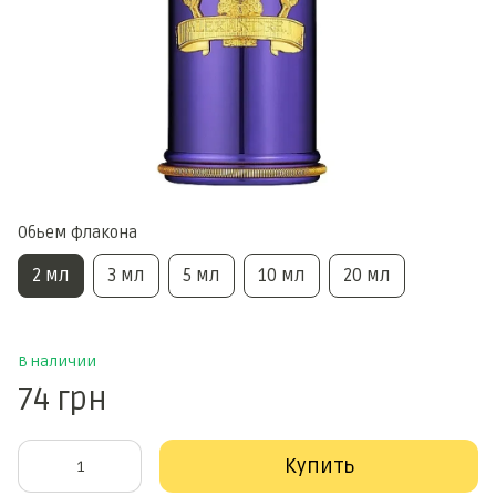
Обьем флакона
2 мл
3 мл
5 мл
10 мл
20 мл
В наличии
74 грн
Купить