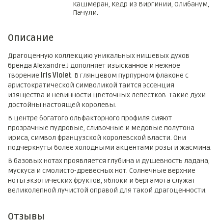
Кашмеран, Кедр из Виргинии, Олибанум,
Пачули.
Описание
Драгоценную коллекцию уникальных нишевых духов
бренда Alexandre.J дополняет изысканное и нежное
творение
Iris Violet
. В глянцевом пурпурном флаконе с
аристократической символикой таится эссенция
изящества и невинности цветочных лепестков. Такие духи
достойны настоящей королевы.
В центре богатого ольфакторного профиля сияют
прозрачные пудровые, сливочные и медовые полутона
ириса, символ французской королевской власти. Они
подчеркнуты более холодными акцентами розы и жасмина.
В базовых нотах проявляется глубина и душевность ладана,
мускуса и смолисто-древесных нот. Солнечные верхние
ноты экзотических фруктов, яблоки и бергамота служат
великолепной лучистой оправой для такой драгоценности.
Отзывы