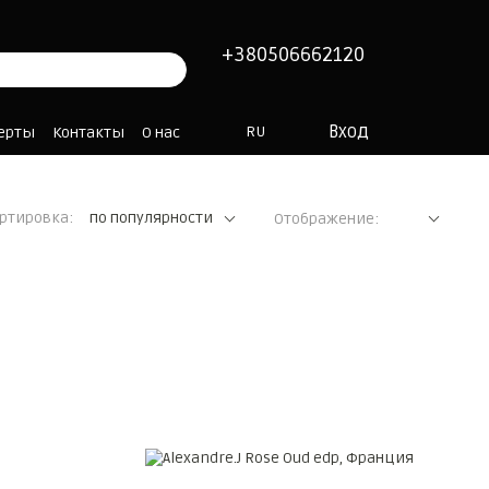
+380506662120
Вход
RU
ферты
Контакты
О нас
ртировка:
по популярности
Отображение: