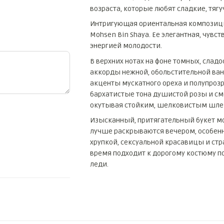
возраста, которые любят сладкие, тяг
Интригующая ориентальная композиция
Mohsen Bin Shaya. Ее элегантная, чувс
энергией молодости.
В верхних нотах на фоне томных, сла
аккорды нежной, обольстительной ван
акценты мускатного ореха и полупро
бархатистые тона душистой розы и смо
окутывая стойким, шелковистым шле
Изысканный, притягательный букет мож
лучше раскрываются вечером, особенно
хрупкой, сексуальной красавицы и стр
время подходит к дорогому костюму по
леди.