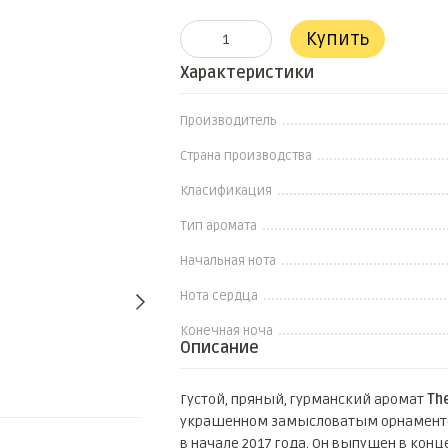
Купить
Характеристики
Производитель
Страна производства
Класификация
Тип аромата
Начальная нота
Нота сердца
Конечная ноча
Описание
Густой, пряный, гурманский аромат
Th
украшенном замысловатым орнаменто
в начале 2017 года. Он выпущен в ко