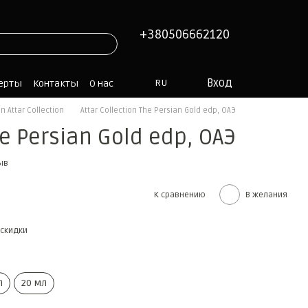
+380506662120
Вход
RU
ферты
Контакты
О нас
on Attar Collection
Attar Collection The Persian Gold edp, ОАЭ
he Persian Gold edp, ОАЭ
ыв
К сравнению
В желания
скидки
л
20 мл