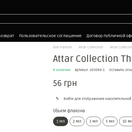
возврат
Пользовательское соглашение
Договор публичной о
Dim Parfum
Attar Collection
Attar Collecti
Attar Collection T
В наличии
Артикул: 203089-1
Оставить отз
56 грн
%
Войти
для отображения накопительной 
Обьем флакона
1 мл
2 мл
3 мл
5 мл
10 м