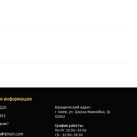
ая информация
120
Юридический адрес
г. Киев, ул. Джона Маккейна, 1Б
323
01042
 вам?
График работы:
Пн-Пт: 10:00–19:00
a@gmail.com
Сб - 12:00–18:00