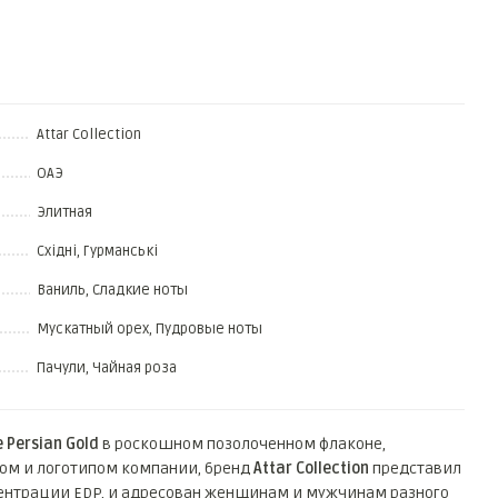
Attar Collection
ОАЭ
Элитная
Східні, Гурманські
Ваниль, Сладкие ноты
Мускатный орех, Пудровые ноты
Пачули, Чайная роза
e
Persian
Gold
в роскошном позолоченном флаконе,
м и логотипом компании, бренд
Attar Collection
представил
нцентрации EDP, и адресован женщинам и мужчинам разного