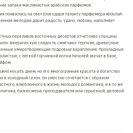
учие запахи маслянистых арабских парфюмов.
 появилась на свет благодаря таланту парфюмера Abdullah
твенная мелодия дарит радость, удачу, любовь, наполняет
достных переливов восточных десертов отчетливо слышны
или. Феерическую сладость смягчают терпкие, древесные
зрачные умиротворяющие пудровые вкрапления. Прохладные
листые, с легкой горчинкой нотки пачулей звучат в базе,
йфом.
но носить днем, но его многогранная красота и богатство
 в холодный сезон. Он уместно сочетается с образом
астного, влюбленного в жизнь молодого романтика, и в то же
литика, бизнесмена, преподавателя или серьезной, деловой