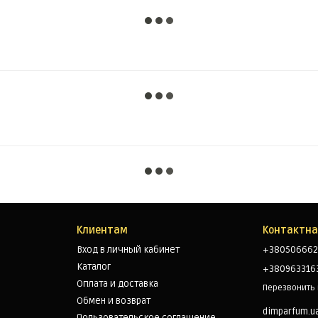
Клиентам
Контактн
Вход в личный кабинет
+380506662
Каталог
+380963316
Оплата и доставка
Перезвонить
Обмен и возврат
dimparfum.u