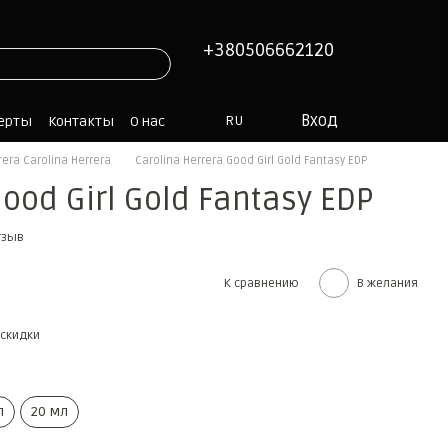
+380506662120
Вход
RU
ферты
Контакты
О нас
rera Carolina Herrera
Carolina Herrera Good Girl Gold Fantasy EDP
Good Girl Gold Fantasy EDP
тзыв
К сравнению
В желания
скидки
л
20 мл