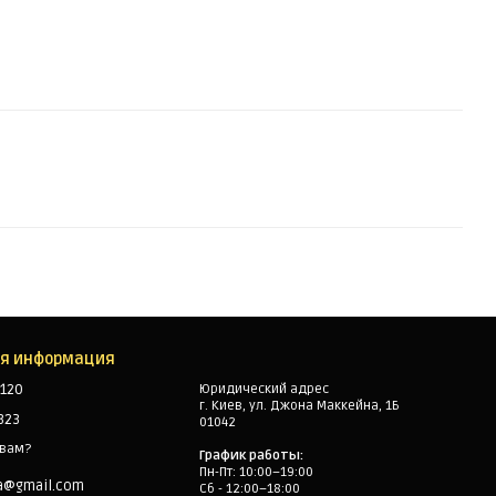
ая информация
120
Юридический адрес
г. Киев, ул. Джона Маккейна, 1Б
323
01042
 вам?
График работы:
Пн-Пт: 10:00–19:00
a@gmail.com
Сб - 12:00–18:00