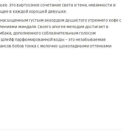
ке. Это виртуозное сочетание света и тени, невинности и
вущее в каждой хорошей девушке.
а насыщенным густым аккордом душистого утреннего кофе с
ениями миндаля. Своего апогея мелодия достигает в
бака, дополненного соблазнительным голосом
. Шлейф парфюмированной воды – это незабываемая
ансов бобов тонка с молочно-шоколадными оттенками