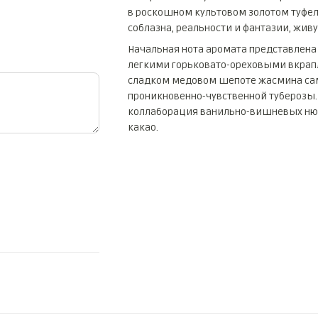
в роскошном культовом золотом туфель
соблазна, реальности и фантазии, жи
Начальная нота аромата представлен
легкими горьковато-ореховыми вкрапл
сладком медовом шепоте жасмина сам
проникновенно-чувственной туберозы
коллаборация ванильно-вишневых ню
какао.