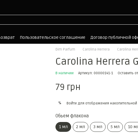
возврат
Пользовательское соглашение
Договор публичной о
Dim Parfum
Carolina Herrera
Carolina Her
Carolina Herrera 
В наличии
Артикул: 00000141-1
Оставить о
79 грн
%
Войти
для отображения накопительной 
Обьем флакона
1 мл
2 мл
3 мл
5 мл
10 м