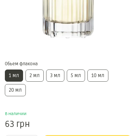
Обьем флакона
1 мл
2 мл
3 мл
5 мл
10 мл
20 мл
В наличии
63 грн