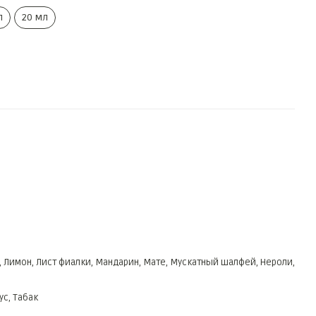
л
20 мл
, Лимон, Лист фиалки, Мандарин, Мате, Мускатный шалфей, Нероли,
ус, Табак