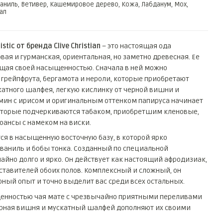
Ваниль, Ветивер, Кашемировое дерево, Кожа, Лабданум, Мох,
ал
stic от бренда Clive Christian
– это настоящая ода
вая и гурманская, ориентальная, но заметно древесная. Ее
щая своей насыщенностью. Сначала в ней можно
 грейпфрута, бергамота и нероли, которые приобретают
катного шалфея, легкую кислинку от черной вишни и
смин с ирисом и оригинальным оттенком папируса начинает
которые подчеркиваются табаком, приобретшим кленовые,
ансы с намеком на виски.
ся в насыщенную восточную базу, в которой ярко
 ваниль и бобы тонка. Созданный по специальной
чайно долго и ярко. Он действует как настоящий афродизиак,
тавителей обоих полов. Комплексный и сложный, он
ый опыт и точно выделит вас среди всех остальных.
енностью чая мате с чрезвычайно приятными переливами
Черная вишня и мускатный шалфей дополняют их своими