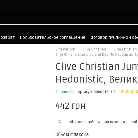
возврат
Пользовательское соглашение
Договор публичной о
Dim Parfum
Clive Christian
Clive Christia
Clive Christian Jump up and Kiss Me Hedonistic,
Clive Christian J
Hedonistic, Вел
В наличии
Артикул: 000001601-1
442 грн
%
Войти
для отображения накопительной 
Обьем флакона