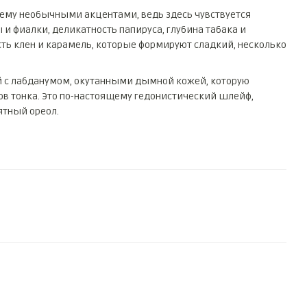
ему необычными акцентами, ведь здесь чувствуется
 и фиалки, деликатность папируса, глубина табака и
сть клен и карамель, которые формируют сладкий, несколько
й с лабданумом, окутанными дымной кожей, которую
ов тонка. Это по-настоящему гедонистический шлейф,
ятный ореол.