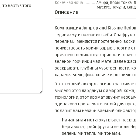
Конечная ноча
Амбра, Бобы тонка, 
 то вартує того
Мускус, Пачули, Санд
Описание
Композиция Jump up and Kiss me Hedoni
гедонизму и познанию себя. Она фрукто
переливы меняются постепенно, восхи
почувствовать яркий взрыв энергии от
приятную деликатную пряность от мус
зеленой горчинки чая мате. Далее жа
раскрывать глубины чувственности, 
карамельные, фиалковые и розовые ню
Этот теплый аккорд логично развивает
выделяются лабданум с амброй, кожа,
технологии, этот аромат звучит необы
одинаково привлекательный для предс
подарит вам незабываемый ольфакторн
Начальная нота
окутывает насыщ
бергамота, грейпфрута и нероли. 
зелеными теплыми тонами.