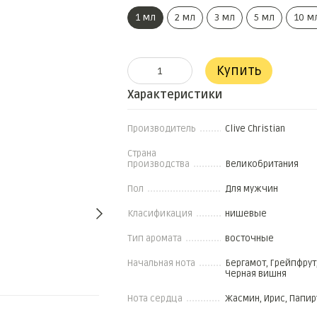
1 мл
2 мл
3 мл
5 мл
10 м
Купить
Характеристики
Производитель
Clive Christian
Страна
производства
Великобритания
Пол
Для мужчин
Класификация
нишевые
Тип аромата
восточные
Начальная нота
Бергамот, Грейпфрут
Черная вишня
Нота сердца
Жасмин, Ирис, Папир