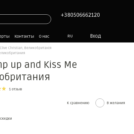
+380506662120
Вход
RU
ферты
Контакты
О нас
n Clive Christian, Великобританія
 Великобритания
ump up and Kiss Me
икобритания
1 отзыв
К сравнению
В желания
скидки