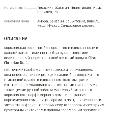
Нота сердца
Гвоздика, Жасмин, Иланг-иланг, Ирис,
Орхидея, Роза
Конечная ноча
Амбра, Бензоин, Бобы тонка, Ваниль,
Кедр, Мускус, Сандаловое дерево
Описание
Королевская роскошь, благородство и изысканность в
каждой капле – именно так благоухает поистине
великолепный, первоклассный женский аромат
Clive
Christian No. 1.
Цветочный парфюм состоит только из натуральных
компонентов – очень редких и самых благородных. Его
шикарный флакон в изысканном золотом цвете
изготовлено и упаковано в соответствии с исконными
традициями ручной работы мастеров британского
Королевского парфюмерного дома. Изысканная
парфюмерная композиция аромата No. 1, заключенная в
элегантный флакон, с первых секунд завораживает ярким
фруктовым коктейлем в пряном обрамлении паприки и