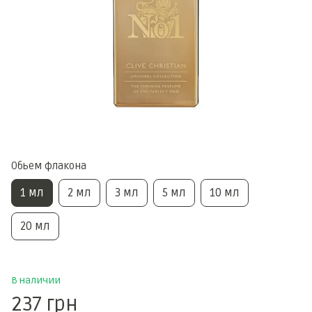
Обьем флакона
1 мл
2 мл
3 мл
5 мл
10 мл
20 мл
В наличии
237 грн