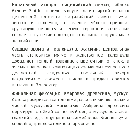
Начальный аккорд: сицилийский лимон, яблоко
Granny Smith.
Первые минуты дарят яркий всплеск
цитрусовой свежести. Сицилийский лимон звучит
звонко и солнечно, а зелёное яблоко приносит
хрустящую сочность и лёгкую терпкость. Сочетание
создаёт ощущение прохладного напитка с фруктами в
жаркий день.
Сердце аромата: календула, жасмин.
Центральная
часть становится мягче и женственнее. Календула
добавляет тёплый травянисто-цветочный оттенок, а
жасмин наполняет композицию кремовой нежностью и
деликатной сладостью. Цветочный аккорд
поддерживает свежесть начала и придаёт аромату
изысканный характер.
Финальная фиксация: амбровая древесина, мускус.
Основа раскрывается тёплыми древесными нюансами и
чистой мускусной мягкостью. Амбровая древесина
формирует стойкий солнечный фон, а мускус оставляет
гладкий след с ощущением свежей кожи. Финал звучит
спокойно, привлекательно и гармонично.