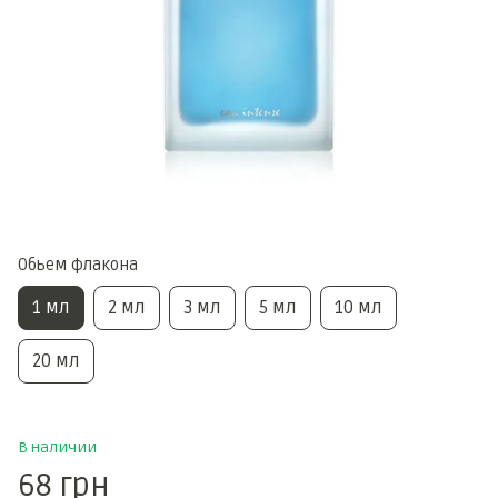
Обьем флакона
1 мл
2 мл
3 мл
5 мл
10 мл
20 мл
В наличии
68 грн