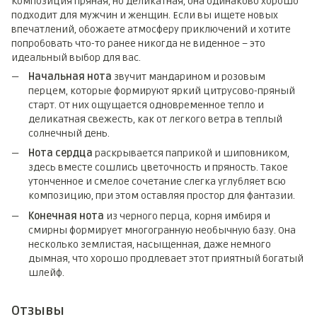
Композиция пряная, но деликатная, она одинаково хорошо
подходит для мужчин и женщин. Если вы ищете новых
впечатлений, обожаете атмосферу приключений и хотите
попробовать что-то ранее никогда не виденное – это
идеальный выбор для вас.
Начальная нота
звучит мандарином и розовым
перцем, которые формируют яркий цитрусово-пряный
старт. От них ощущается одновременное тепло и
деликатная свежесть, как от легкого ветра в теплый
солнечный день.
Нота сердца
раскрывается паприкой и шиповником,
здесь вместе сошлись цветочность и пряность. Такое
утонченное и смелое сочетание слегка углубляет всю
композицию, при этом оставляя простор для фантазии.
Конечная нота
из черного перца, корня имбиря и
смирны формирует многогранную необычную базу. Она
несколько землистая, насыщенная, даже немного
дымная, что хорошо продлевает этот приятный богатый
шлейф.
Отзывы