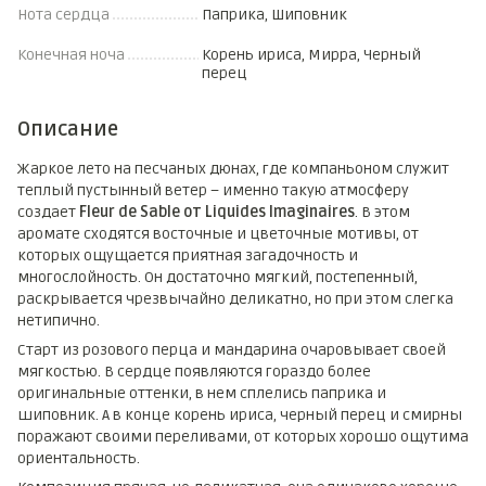
Нота сердца
Паприка, Шиповник
Конечная ноча
Корень ириса, Мирра, Черный
перец
Описание
Жаркое лето на песчаных дюнах, где компаньоном служит
теплый пустынный ветер – именно такую атмосферу
создает
Fleur de Sable от Liquides Imaginaires
. В этом
аромате сходятся восточные и цветочные мотивы, от
которых ощущается приятная загадочность и
многослойность. Он достаточно мягкий, постепенный,
раскрывается чрезвычайно деликатно, но при этом слегка
нетипично.
Старт из розового перца и мандарина очаровывает своей
мягкостью. В сердце появляются гораздо более
оригинальные оттенки, в нем сплелись паприка и
шиповник. А в конце корень ириса, черный перец и смирны
поражают своими переливами, от которых хорошо ощутима
ориентальность.