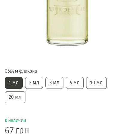
Обьем флакона
1 мл
2 мл
3 мл
5 мл
10 мл
20 мл
В наличии
67 грн