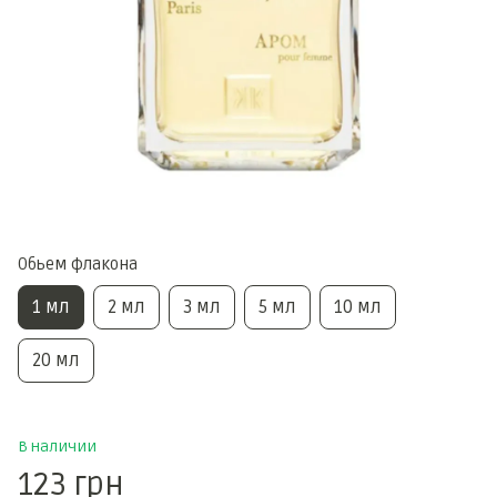
Обьем флакона
1 мл
2 мл
3 мл
5 мл
10 мл
20 мл
В наличии
123 грн