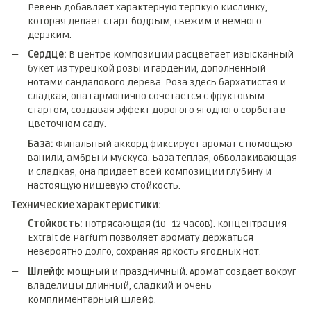
Ревень добавляет характерную терпкую кислинку,
которая делает старт бодрым, свежим и немного
дерзким.
Сердце:
В центре композиции расцветает изысканный
букет из турецкой розы и гардении, дополненный
нотами сандалового дерева. Роза здесь бархатистая и
сладкая, она гармонично сочетается с фруктовым
стартом, создавая эффект дорогого ягодного сорбета в
цветочном саду.
База:
Финальный аккорд фиксирует аромат с помощью
ванили, амбры и мускуса. База теплая, обволакивающая
и сладкая, она придает всей композиции глубину и
настоящую нишевую стойкость.
Технические характеристики:
Стойкость:
Потрясающая (10–12 часов). Концентрация
Extrait de Parfum позволяет аромату держаться
невероятно долго, сохраняя яркость ягодных нот.
Шлейф:
Мощный и праздничный. Аромат создает вокруг
владелицы длинный, сладкий и очень
комплиментарный шлейф.