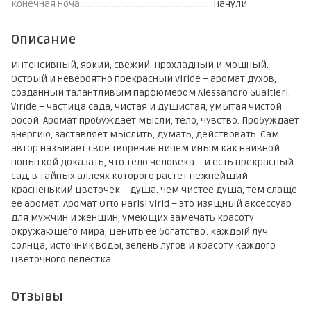
Конечная ноча
Пачули
Описание
Интенсивный, яркий, свежий. Прохладный и мощный.
Острый и невероятно прекрасный Viride – аромат духов,
созданный талантливым парфюмером Alessandro Gualtieri.
Viride – частица сада, чистая и душистая, умытая чистой
росой. Аромат пробуждает мысли, тело, чувство. Пробуждает
энергию, заставляет мыслить, думать, действовать. Сам
автор называет свое творение ничем иным как наивной
попыткой доказать, что тело человека – и есть прекрасный
сад, в тайных аллеях которого растет нежнейший
красненький цветочек – душа. Чем чистее душа, тем слаще
ее аромат. Аромат Orto Parisi Virid – это изящный аксессуар
для мужчин и женщин, умеющих замечать красоту
окружающего мира, ценить ее богатство: каждый луч
солнца, источник воды, зелень лугов и красоту каждого
цветочного лепестка.
Отзывы