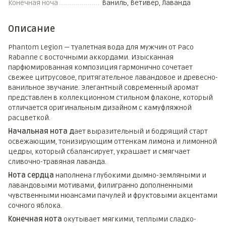
Конечная ноча
Ваниль, Ветивер, Лаванда
Описание
Phantom Legion — туалетная вода для мужчин от Paco
Rabanne с восточными аккордами. Изысканная
парфюмированная композиция гармонично сочетает
свежее цитрусовое, притягательное лавандовое и древесно-
ванильное звучание. Элегантный современный аромат
представлен в коллекционном стильном флаконе, который
отличается оригинальным дизайном с камуфляжной
расцветкой.
Начальная нота д
ает выразительный и бодрящий старт
освежающим, тонизирующим оттенкам лимона и лимонной
цедры, который сбалансирует, украшает и смягчает
сливочно-травяная лаванда.
Нота сердца
наполнена глубокими дымно-земляными и
лавандовыми мотивами, филигранно дополненными
чувственными нюансами пачулей и фруктовыми акцентами
сочного яблока.
Конечная нота
окутывает мягкими, теплыми сладко-