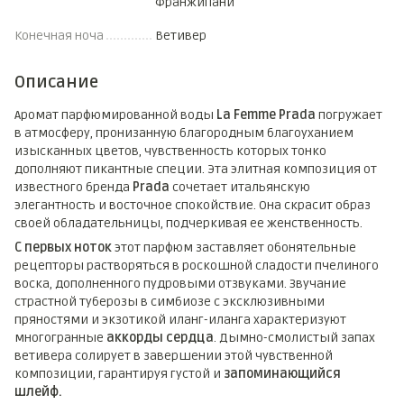
Франжипани
Конечная ноча
Ветивер
Описание
Аромат парфюмированной воды
La Femme Prada
погружает
в атмосферу, пронизанную благородным благоуханием
изысканных цветов, чувственность которых тонко
дополняют пикантные специи. Эта элитная композиция от
известного бренда
Prada
сочетает итальянскую
элегантность и восточное спокойствие. Она скрасит образ
своей обладательницы, подчеркивая ее женственность.
С первых ноток
этот парфюм заставляет обонятельные
рецепторы растворяться в роскошной сладости пчелиного
воска, дополненного пудровыми отзвуками. Звучание
страстной туберозы в симбиозе с эксклюзивными
пряностями и экзотикой иланг-иланга характеризуют
многогранные
аккорды сердца
. Дымно-смолистый запах
ветивера солирует в завершении этой чувственной
композиции, гарантируя густой и
запоминающийся
шлейф.