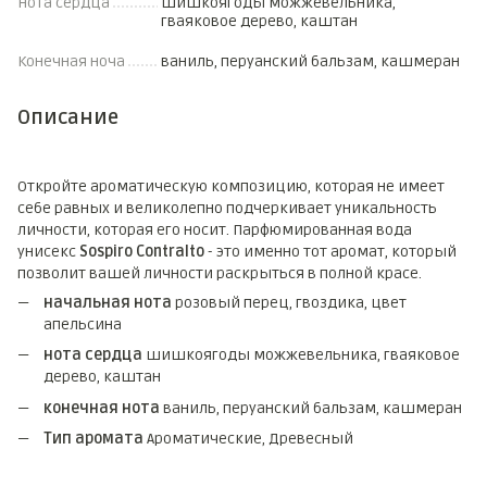
Нота сердца
шишкоягоды можжевельника,
гваяковое дерево, каштан
Конечная ноча
ваниль, перуанский бальзам, кашмеран
Описание
Откройте ароматическую композицию, которая не имеет
себе равных и великолепно подчеркивает уникальность
личности, которая его носит. Парфюмированная вода
унисекс
Sospiro Contralto
- это именно тот аромат, который
позволит вашей личности раскрыться в полной красе.
начальная нота
розовый перец, гвоздика, цвет
апельсина
нота сердца
шишкоягоды можжевельника, гваяковое
дерево, каштан
конечная нота
ваниль, перуанский бальзам, кашмеран
Тип аромата
Ароматические, Древесный