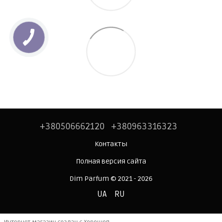
+380506662120
+380963316323
Контакты
Полная версия сайта
Dim Parfum © 2021 - 2026
UA
RU