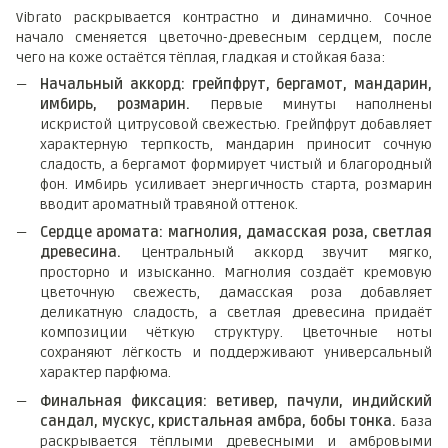
Vibrato раскрывается контрастно и динамично. Сочное
начало сменяется цветочно-древесным сердцем, после
чего на коже остаётся тёплая, гладкая и стойкая база:
Начальный аккорд: грейпфрут, бергамот, мандарин,
имбирь, розмарин.
Первые минуты наполнены
искристой цитрусовой свежестью. Грейпфрут добавляет
характерную терпкость, мандарин приносит сочную
сладость, а бергамот формирует чистый и благородный
фон. Имбирь усиливает энергичность старта, розмарин
вводит ароматный травяной оттенок.
Сердце аромата: магнолия, дамасская роза, светлая
древесина.
Центральный аккорд звучит мягко,
просторно и изысканно. Магнолия создаёт кремовую
цветочную свежесть, дамасская роза добавляет
деликатную сладость, а светлая древесина придаёт
композиции чёткую структуру. Цветочные ноты
сохраняют лёгкость и поддерживают универсальный
характер парфюма.
Финальная фиксация: ветивер, пачули, индийский
сандал, мускус, кристальная амбра, бобы тонка.
База
раскрывается тёплыми древесными и амбровыми