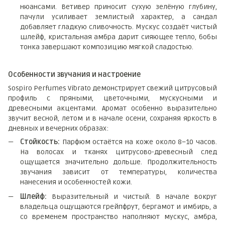
нюансами. Ветивер приносит сухую зелёную глубину,
пачули усиливает землистый характер, а сандал
добавляет гладкую сливочность. Мускус создаёт чистый
шлейф, кристальная амбра дарит сияющее тепло, бобы
тонка завершают композицию мягкой сладостью.
Особенности звучания и настроение
Sospiro Perfumes Vibrato демонстрирует свежий цитрусовый
профиль с пряными, цветочными, мускусными и
древесными акцентами. Аромат особенно выразительно
звучит весной, летом и в начале осени, сохраняя яркость в
дневных и вечерних образах:
Стойкость:
Парфюм остаётся на коже около 8–10 часов.
На волосах и тканях цитрусово-древесный след
ощущается значительно дольше. Продолжительность
звучания зависит от температуры, количества
нанесения и особенностей кожи.
Шлейф:
Выразительный и чистый. В начале вокруг
владельца ощущаются грейпфрут, бергамот и имбирь, а
со временем пространство наполняют мускус, амбра,