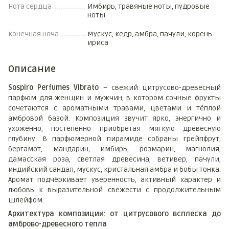
Нота сердца
Имбирь, травяные ноты, пудровые
ноты
Конечная ноча
Мускус, кедр, амбра, пачули, корень
ириса
Описание
Sospiro Perfumes Vibrato
– свежий цитрусово-древесный
парфюм для женщин и мужчин, в котором сочные фрукты
сочетаются с ароматными травами, цветами и тёплой
амбровой базой. Композиция звучит ярко, энергично и
ухоженно, постепенно приобретая мягкую древесную
глубину. В парфюмерной пирамиде собраны грейпфрут,
бергамот, мандарин, имбирь, розмарин, магнолия,
дамасская роза, светлая древесина, ветивер, пачули,
индийский сандал, мускус, кристальная амбра и бобы тонка.
Аромат подчёркивает уверенность, активный характер и
любовь к выразительной свежести с продолжительным
шлейфом.
Архитектура композиции: от цитрусового всплеска до
амброво-древесного тепла