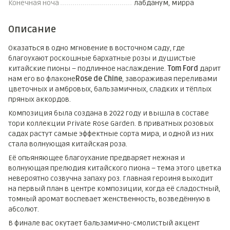
Конечная ноча
лабданум, мирра
Описание
Оказаться в одно мгновение в восточном саду, где
благоухают роскошные бархатные розы и душистые
китайские пионы – подлинное наслаждение.
Tom
Ford
дарит
нам его во флаконе
Rose
de
Chine
, завораживая переливами
цветочных и амбровых, бальзамичных, сладких и тёплых
пряных аккордов.
Композиция была создана в 2022 году и вышла в составе
тори коллекции Private Rose Garden. В приватных розовых
садах растут самые эффектные сорта мира, и одной из них
стала волнующая китайская роза.
Её опьяняющее благоухание предваряет нежная и
волнующая прелюдия китайского пиона – тема этого цветка
невероятно созвучна запаху роз. Главная героиня выходит
на первый план в центре композиции, когда её сладостный,
томный аромат воспевает женственность, возведённую в
абсолют.
В финале вас окутает бальзамично-смолистый акцент