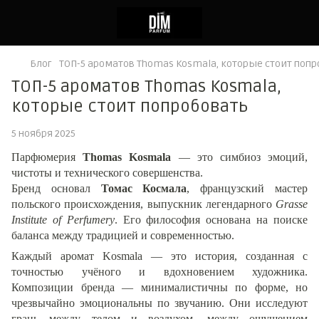
Блог
ТОП-5 ароматов Thomas Kosmala, которые стоит попр
ТОП-5 ароматов Thomas Kosmala,
которые стоит попробовать
5 ноября 2025
Парфюмерия
Thomas Kosmala
— это симбиоз эмоций,
чистоты и технического совершенства.
Бренд основал
Томас Космала
, французский мастер
польского происхождения, выпускник легендарного
Grasse
Institute of Perfumery
. Его философия основана на поиске
баланса между традицией и современностью.
Каждый аромат Kosmala — это история, созданная с
точностью учёного и вдохновением художника.
Композиции бренда — минималистичны по форме, но
чрезвычайно эмоциональны по звучанию. Они исследуют
грань между телом и воздухом, между ощущением