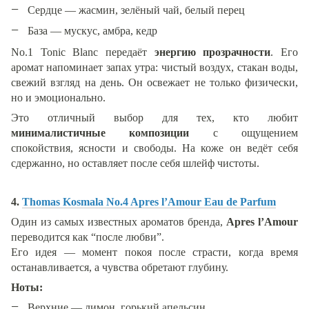
Сердце — жасмин, зелёный чай, белый перец
База — мускус, амбра, кедр
No.1 Tonic Blanc передаёт
энергию прозрачности
. Его
аромат напоминает запах утра: чистый воздух, стакан воды,
свежий взгляд на день. Он освежает не только физически,
но и эмоционально.
Это отличный выбор для тех, кто любит
минималистичные композиции
с ощущением
спокойствия, ясности и свободы. На коже он ведёт себя
сдержанно, но оставляет после себя шлейф чистоты.
4.
Thomas Kosmala No.4 Apres l’Amour Eau de Parfum
Один из самых известных ароматов бренда,
Apres l’Amour
переводится как “после любви”.
Его идея — момент покоя после страсти, когда время
останавливается, а чувства обретают глубину.
Ноты:
Верхние — лимон, горький апельсин