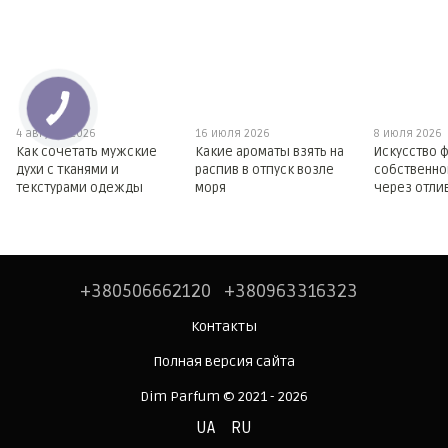
4 августа 2026
16 июля 2026
8 июля 2026
Как сочетать мужские
Какие ароматы взять на
Искусство 
духи с тканями и
распив в отпуск возле
собственно
текстурами одежды
моря
через отли
+380506662120
+380963316323
Контакты
Полная версия сайта
Dim Parfum © 2021 - 2026
UA
RU