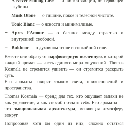
A Never Ending Love
— о чистой эмоции, не теряющей
глубины.
Musk Otone
— о тишине, покое и телесной чистоте.
Tonic Blanc
— о ясности и минимализме.
Apres l’Amour
— о балансе между страстью и
внутренней свободой.
Bukhoor
— о духовном тепле и спокойной силе.
Вместе они образуют
парфюмерную вселенную
, в которой
каждый аромат — часть единого мира ощущений. Thomas
Kosmala не стремится удивить — он стремится раскрыть
суть.
Его ароматы говорят языком света, прикосновений и
пространства.
Thomas Kosmala — бренд для тех, кто ощущает запахи не
как украшение, а как способ познать себя. Его ароматы —
это
эмоциональная архитектура
, меняющая атмосферу
вокруг.
Попробовав хотя бы один из них, сложно остаться