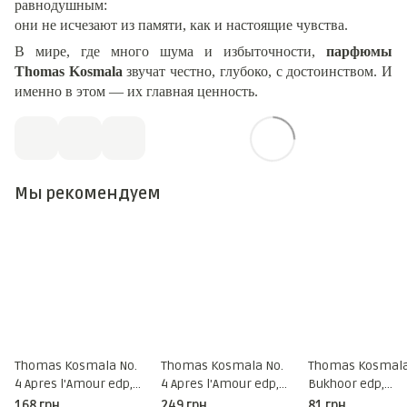
равнодушным:
они не исчезают из памяти, как и настоящие чувства.
В мире, где много шума и избыточности,
парфюмы
Thomas Kosmala
звучат честно, глубоко, с достоинством. И
именно в этом — их главная ценность.
Мы рекомендуем
Thomas Kosmala No.
Thomas Kosmala No.
Thomas Kosmala
4 Apres l'Amour edp,
4 Apres l'Amour edp,
Bukhoor edp,
Франция
Франция
Франция
168 грн
249 грн
81 грн