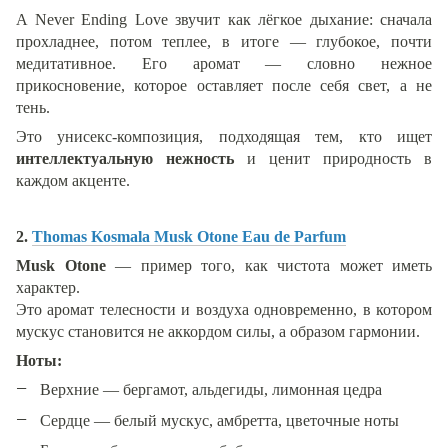
A Never Ending Love звучит как лёгкое дыхание: сначала
прохладнее, потом теплее, в итоге — глубокое, почти
медитативное. Его аромат — словно нежное
прикосновение, которое оставляет после себя свет, а не
тень.
Это унисекс-композиция, подходящая тем, кто ищет
интеллектуальную нежность
и ценит природность в
каждом акценте.
2.
Thomas Kosmala Musk Otone Eau de Parfum
Musk Otone
— пример того, как чистота может иметь
характер.
Это аромат телесности и воздуха одновременно, в котором
мускус становится не аккордом силы, а образом гармонии.
Ноты:
Верхние — бергамот, альдегиды, лимонная цедра
Сердце — белый мускус, амбретта, цветочные ноты