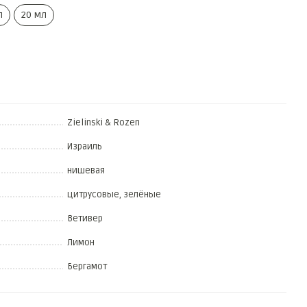
л
20 мл
Zielinski & Rozen
Израиль
нишевая
цитрусовые, зелёные
Ветивер
Лимон
Бергамот