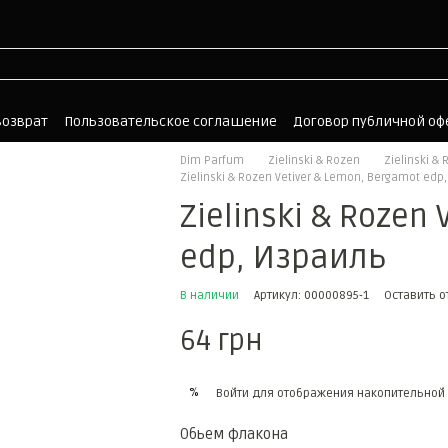
возврат
Пользовательское соглашение
Договор публичной о
Dim Parfum
Zielinski & Rozen
Zielinski & 
Zielinski & Rozen Vetiver & Lemon, Bergamot edp
Zielinski & Rozen
edp, Израиль
В наличии
Артикул: 00000895-1
Оставить 
64 грн
%
Войти
для отображения накопительной 
Обьем флакона