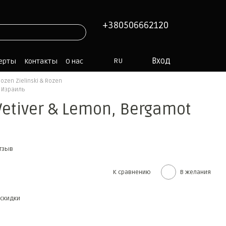
+380506662120
Вход
RU
ферты
Контакты
О нас
Rozen Zielinski & Rozen
, Израиль
 Vetiver & Lemon, Bergamot
отзыв
К сравнению
В желания
скидки