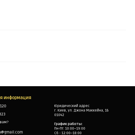
ая информация
120
Юридический адрес
г. Киев, ул. Джона Маккейна, 1Б
323
01042
 вам?
График работы:
Пн-Пт: 10:00–19:00
a@gmail.com
Сб - 12:00–18:00