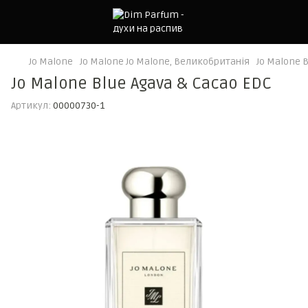
Jo Malone
Jo Malone Jo Malone, Великобританія
Jo Malone 
Jo Malone Blue Agava & Cacao EDC
Артикул:
00000730-1