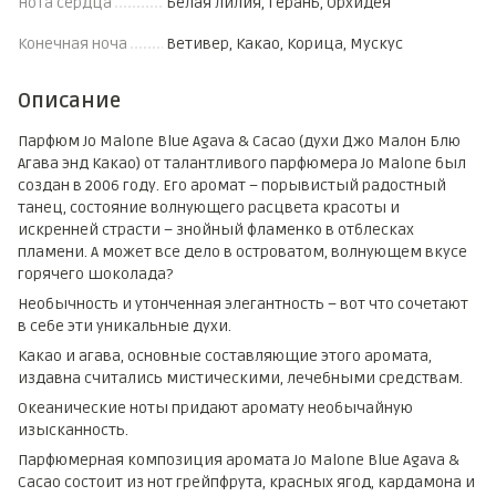
Нота сердца
Белая лилия, Герань, Орхидея
Конечная ноча
Ветивер, Какао, Корица, Мускус
Описание
Парфюм Jo Malone Blue Agava & Cacao (духи Джо Малон Блю
Агава энд Какао) от талантливого парфюмера Jo Malone был
создан в 2006 году. Его аромат – порывистый радостный
танец, состояние волнующего расцвета красоты и
искренней страсти – знойный фламенко в отблесках
пламени. А может все дело в островатом, волнующем вкусе
горячего шоколада?
Необычность и утонченная элегантность – вот что сочетают
в себе эти уникальные духи.
Какао и агава, основные составляющие этого аромата,
издавна считались мистическими, лечебными средствам.
Океанические ноты придают аромату необычайную
изысканность.
Парфюмерная композиция аромата Jo Malone Blue Agava &
Cacao состоит из нот грейпфрута, красных ягод, кардамона и