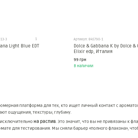
1
13-3
Артикул: 845790-1
ana Light Blue EDT
Dolce & Gabbana K by Dolce &
Elixir edp, Италия
99 грн
В наличии
мерная платформа для тех, кто ищет личный контакт с ароматом
ают ощущения, текстуры, глубину.
 исключительно
на распив
. Это значит, что вы не привязаны к фл
мате для тестирования. Мы сняли барьер «полного флакона», чт