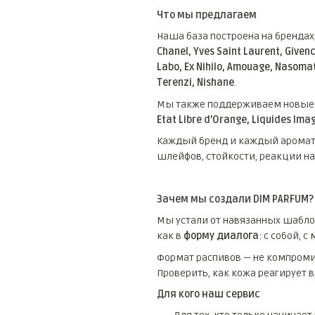
Что мы предлагаем
Наша база построена на брендах
Chanel, Yves Saint Laurent, Givenc
Labo, Ex Nihilo, Amouage, Nasomatto
Terenzi, Nishane
.
Мы также поддерживаем новые
Etat Libre d’Orange, Liquides Ima
Каждый бренд и каждый аромат —
шлейфов, стойкости, реакции на
Зачем мы создали DIM PARFUM?
Мы устали от навязанных шаблон
как в
форму диалога
: с собой, 
Формат распивов — не компромис
Проверить, как кожа реагирует в
Для кого наш сервис