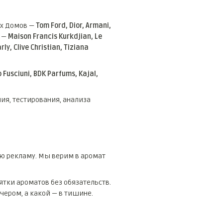
ых Домов —
Tom Ford, Dior, Armani,
 —
Maison Francis Kurkdjian, Le
ly, Clive Christian, Tiziana
 Fusciuni, BDK Parfums, Kajal,
ия, тестирования, анализа
ую рекламу. Мы верим в аромат
тки ароматов без обязательств.
ечером, а какой — в тишине.