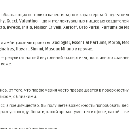
, обладающих не только качеством, но и характером. От культов
hy, Gucci, Valentino
— до интеллектуальных нишевых создателей
, Byredo, Initio, Maison Crivelli, Xerjoff, Orto Parisi, Parfums de Mar
 и амбициозные проекты:
Zoologist, Essential Parfums, Morph, Meo
ginaires, Hayari, Simimi, Masque Milano
и прочие.
 результат нашей внутренней экспертизы, постоянного сравнен
 коже.
ов. От того, что парфюмерия часто превращается в поверхностн
с миром, с близкими.
с, а преимущество. Вы получаете возможность попробовать деся
 разную погоду. Понять, какой аромат уместен в офисе, какой — в