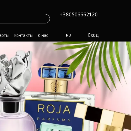
+380506662120
Вход
RU
ферты
Контакты
О нас