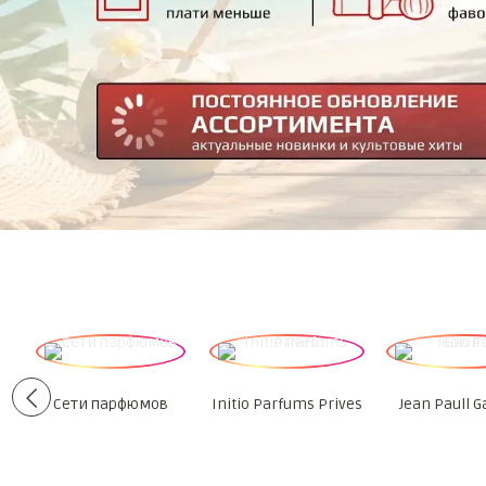
Сети парфюмов
Initio Parfums Prives
Jean Paull G