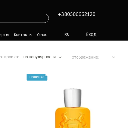
+380506662120
Вход
RU
ферты
Контакты
О нас
ртировка:
по популярности
Отображение:
Новинка