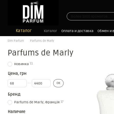
Перейти к основному контенту
Каталог
Каталог
Оплата и доставка
Обмен и 
Отзывы
Блог
Dim Parfum
Parfums de Marly
Parfums de Marly
11
Новинка
Цена, грн
От Цена, грн
До Цена, грн
OK
Бренд
17
Parfums de Marly, Франція
Наличие