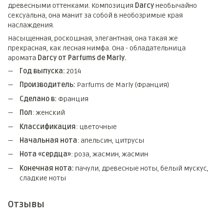
древесными оттенками. Композиция
Darcy
необычайно
сексуальна, она манит за собой в необозримые края
наслаждения.
Насыщенная, роскошная, элегантная, она такая же
прекрасная, как лесная нимфа. Она - обладательница
аромата
Darcy от Parfums de Marly.
Год выпуска:
2014
Производитель:
Parfums de Marly (Франция)
Сделано в:
Франция
Пол
: женский
Классификация
: цветочные
Начальная нота
: апельсин, цитрусы
Нота «сердца»
: роза, жасмин, жасмин
Конечная нота:
пачули, древесные ноты, белый мускус,
сладкие ноты
Отзывы