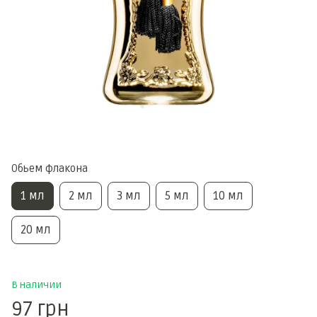
Обьем флакона
1 мл
2 мл
3 мл
5 мл
10 мл
20 мл
В наличии
97 грн