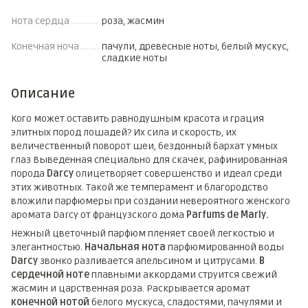
Нота сердца
роза, жасмин
Конечная ноча
пачули, древесные ноты, белый мускус,
сладкие ноты
Описание
Кого может оставить равнодушным красота и грация
элитных пород лошадей? Их сила и скорость, их
величественный поворот шеи, бездонный бархат умных
глаз Выведенная специально для скачек, рафинированная
порода
Darcy
олицетворяет совершенство и идеал среди
этих животных. Такой же темперамент и благородство
вложили парфюмеры при создании невероятного женского
аромата Darcy от французского дома
Parfums de Marly.
Нежный цветочный парфюм пленяет своей легкостью и
элегантностью.
Начальная нота
парфюмированной воды
Darcy
звонко разливается апельсином и цитрусами.
В
сердечной ноте
плавными аккордами струится свежий
жасмин и царственная роза. Раскрывается аромат
конечной нотой
белого мускуса, сладостями, пачулями и