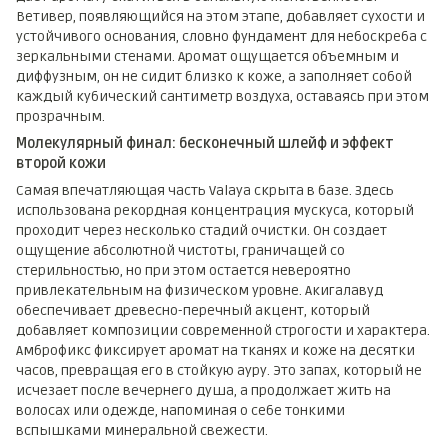
Ветивер, появляющийся на этом этапе, добавляет сухости и
устойчивого основания, словно фундамент для небоскреба с
зеркальными стенами. Аромат ощущается объемным и
диффузным, он не сидит близко к коже, а заполняет собой
каждый кубический сантиметр воздуха, оставаясь при этом
прозрачным.
Молекулярный финал: бесконечный шлейф и эффект
второй кожи
Самая впечатляющая часть Valaya скрыта в базе. Здесь
использована рекордная концентрация мускуса, который
проходит через несколько стадий очистки. Он создает
ощущение абсолютной чистоты, граничащей со
стерильностью, но при этом остается невероятно
привлекательным на физическом уровне. Акигалавуд
обеспечивает древесно-перечный акцент, который
добавляет композиции современной строгости и характера.
Амброфикс фиксирует аромат на тканях и коже на десятки
часов, превращая его в стойкую ауру. Это запах, который не
исчезает после вечернего душа, а продолжает жить на
волосах или одежде, напоминая о себе тонкими
вспышками минеральной свежести.