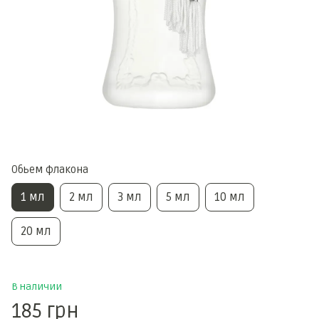
Обьем флакона
1 мл
2 мл
3 мл
5 мл
10 мл
20 мл
В наличии
185 грн