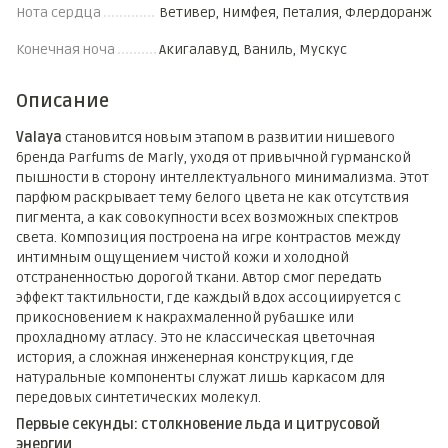
Нота сердца
Ветивер, Нимфея, Петалия, Флердоранж
Конечная ноча
Акигалавуд, Ваниль, Мускус
Описание
Valaya
становится новым этапом в развитии нишевого
бренда Parfums de Marly, уходя от привычной гурманской
пышности в сторону интеллектуального минимализма. Этот
парфюм раскрывает тему белого цвета не как отсутствия
пигмента, а как совокупности всех возможных спектров
света. Композиция построена на игре контрастов между
интимным ощущением чистой кожи и холодной
отстраненностью дорогой ткани. Автор смог передать
эффект тактильности, где каждый вдох ассоциируется с
прикосновением к накрахмаленной рубашке или
прохладному атласу. Это не классическая цветочная
история, а сложная инженерная конструкция, где
натуральные компоненты служат лишь каркасом для
передовых синтетических молекул.
Первые секунды: столкновение льда и цитрусовой
энергии