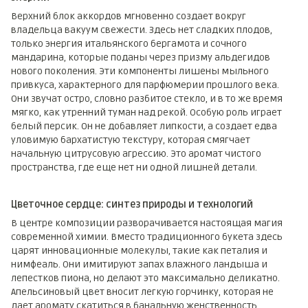
Верхний блок аккордов мгновенно создает вокруг
владельца вакуум свежести. Здесь нет сладких плодов,
только энергия итальянского бергамота и сочного
мандарина, которые поданы через призму альдегидов
нового поколения. Эти компоненты лишены мыльного
привкуса, характерного для парфюмерии прошлого века.
Они звучат остро, словно разбитое стекло, и в то же время
мягко, как утренний туман над рекой. Особую роль играет
белый персик. Он не добавляет липкости, а создает едва
уловимую бархатистую текстуру, которая смягчает
начальную цитрусовую агрессию. Это аромат чистого
пространства, где еще нет ни одной лишней детали.
Цветочное сердце: синтез природы и технологий
В центре композиции разворачивается настоящая магия
современной химии. Вместо традиционного букета здесь
царят инновационные молекулы, такие как петалия и
нимфеаль. Они имитируют запах влажного ландыша и
лепестков пиона, но делают это максимально деликатно.
Апельсиновый цвет вносит легкую горчинку, которая не
дает аромату скатиться в банальную женственность.