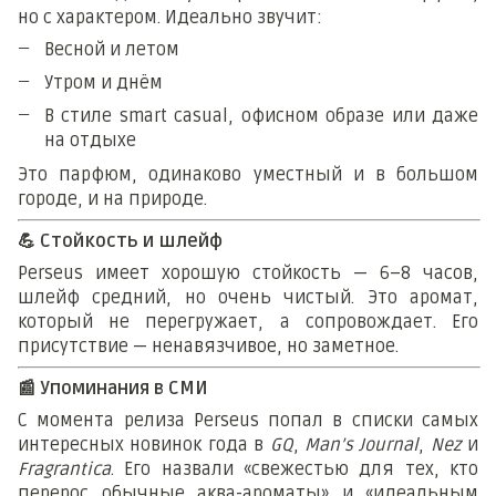
но с характером. Идеально звучит:
Весной и летом
Утром и днём
В стиле smart casual, офисном образе или даже
на отдыхе
Это парфюм, одинаково уместный и в большом
городе, и на природе.
💪
Стойкость и шлейф
Perseus имеет хорошую стойкость — 6–8 часов,
шлейф средний, но очень чистый. Это аромат,
который не перегружает, а сопровождает. Его
присутствие — ненавязчивое, но заметное.
📰
Упоминания в СМИ
С момента релиза Perseus попал в списки самых
интересных новинок года в
GQ
,
Man’s Journal
,
Nez
и
Fragrantica
. Его назвали «свежестью для тех, кто
перерос обычные аква-ароматы» и «идеальным