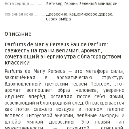
Нота сердца
Ветивер, Герань, Зеленый мандарин
Конечная ноча
Древесина, Кашемировое дерево,
Серая амбра
Описание
Parfums de Marly Perseus Eau de Parfum:
свежесть на грани величия. Аромат,
сочетающий энергию утра с благородством
классики
Parfums de Marly Perseus — это метафора силы,
заключённая в ароматическую структуру.
Вдохновлённый греческим героем Персеем, этот
аромат воплощает образ человека, уверенно
идущего вперёд, оставляя после себя яркий,
освежающий и благородный след. Он раскрывается
как поток свежего воздуха в полном галопе:
всплеск цитрусовой энергии, зелёные аккорды и
шлейф мягкой древесины. Это новый тип
мужественности — открытой, стильной,