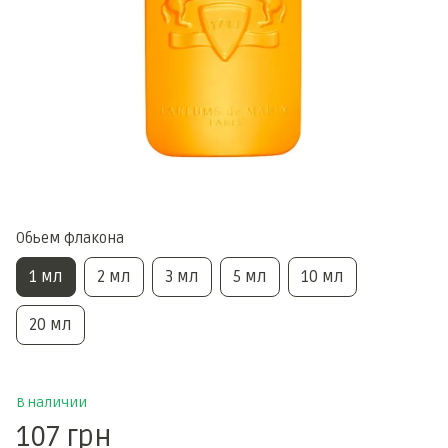
Обьем флакона
1 мл
2 мл
3 мл
5 мл
10 мл
20 мл
В наличии
107 грн