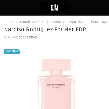
Narciso Rodriguez
Narciso Rodriguez Narciso Rodriguez
Narc
Narciso Rodriguez For Her EDP
Артикул:
00000536-3
Новинка