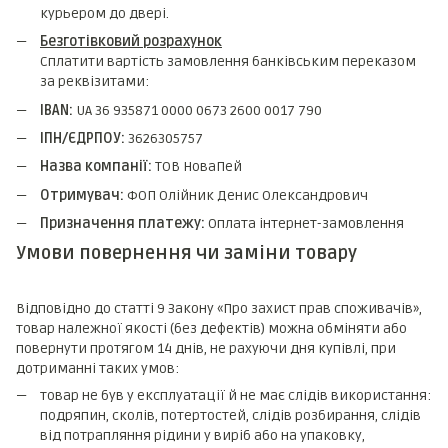
курьером до двері.
Безготівковий розрахунок
Сплатити вартість замовлення банківським переказом
за реквізитами:
IBAN:
UA 36 935871 0000 0673 2600 0017 790
ІПН/ЄДРПОУ:
3626305757
Назва компанії:
ТОВ НоваПей
Отримувач:
ФОП Олійник Денис Олександрович
Призначення платежу:
Оплата інтернет-замовлення
Умови повернення чи заміни товару
Відповідно до статті 9 Закону «Про захист прав споживачів»,
товар належної якості (без дефектів) можна обміняти або
повернути протягом 14 днів, не рахуючи дня купівлі, при
дотриманні таких умов:
товар не був у експлуатації й не має слідів використання:
подряпин, сколів, потертостей, слідів розбирання, слідів
від потрапляння рідини у виріб або на упаковку,