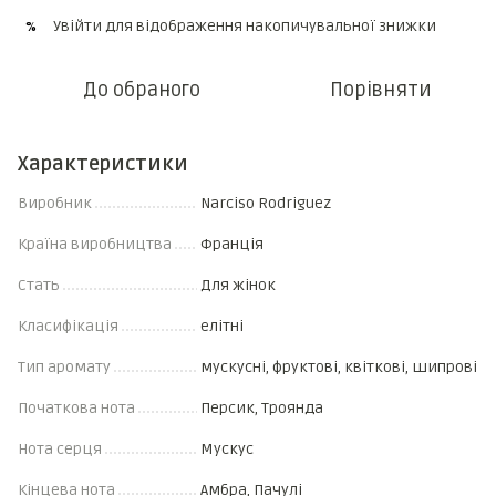
Увійти
для відображення накопичувальної знижки
%
До обраного
Порівняти
Характеристики
Виробник
Narciso Rodriguez
Країна виробництва
Франція
Стать
Для жінок
Класифікація
елітні
Тип аромату
мускусні, фруктові, квіткові, шипрові
Початкова нота
Персик, Троянда
Нота серця
Мускус
Кінцева нота
Амбра, Пачулі