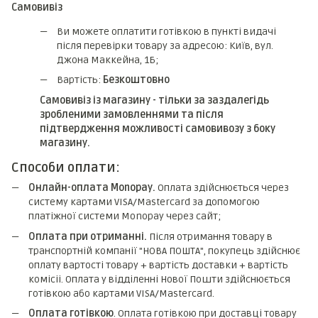
Самовивіз
Ви можете оплатити готівкою в пункті видачі
після перевірки товару за адресою: Київ, вул.
Джона Маккейна, 1Б;
Вартість:
Безкоштовно
Самовивіз із магазину - тільки за заздалегідь
зробленими замовленнями та після
підтвердження можливості самовивозу з боку
магазину.
Способи оплати:
Онлайн-оплата Monopay.
Оплата здійснюється через
систему картами VISA/Mastercard за допомогою
платіжної системи Monopay через сайт;
Оплата при отриманні.
Після отримання товару в
транспортній компанії "НОВА ПОШТА", покупець здійснює
оплату вартості товару + вартість доставки + вартість
комicii. Оплата у відділенні Нової Пошти здійснюється
готівкою або картами VISA/Mastercard.
Оплата готівкою
. Оплата готівкою при доставці товару