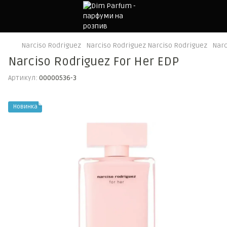
Narciso Rodriguez
Narciso Rodriguez Narciso Rodriguez
Narc
Narciso Rodriguez For Her EDP
Артикул:
00000536-3
Новинка