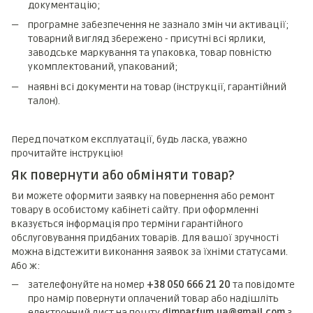
документацію;
програмне забезпечення не зазнало змін чи активації;
товарний вигляд збережено - присутні всі ярлики,
заводське маркування та упаковка, товар повністю
укомплектований, упакований;
наявні всі документи на товар (інструкції, гарантійний
талон).
Перед початком експлуатації, будь ласка, уважно
прочитайте інструкцію!
Як повернути або обміняти товар?
Ви можете оформити заявку на повернення або ремонт
товару в особистому кабінеті сайту. При оформленні
вказується інформація про терміни гарантійного
обслуговування придбаних товарів. Для вашої зручності
можна відстежити виконання заявок за їхніми статусами.
Або ж:
зателефонуйте на номер
+38 050 666 21 20
та повідомте
про намір повернути оплачений товар або надішліть
електронний лист на пошту
dimparfum.ua@gmail.com
з