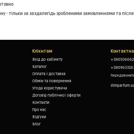
штовно
ину - тільки за заздалегідь зробленими замовленнями та післ
Клієнтам
Контактна
Вхід до кабінету
+380506662
Каталог
+380963316
Оплата і доставка
Передзвонит
Обмін та повернення
dimparfum.u
Угода користувача
Договір публічної оферти
Контакти
Про нас
Відгуки
Блог