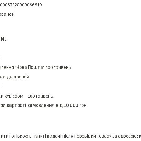
000067328000066619
НоваПей
и:
і
ілення "
Нова Пошта
" 100 гривень.
ром до дверей
і
и кур'єром – 100 гривень.
и вартості замовлення від 10 000 грн.
ти готівкою в пункті видачі після перевірки товару за адресою: К