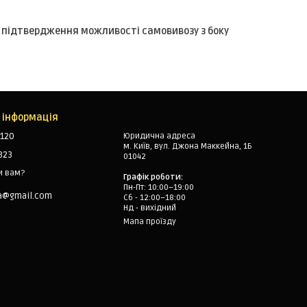
я підтвердження можливості самовивозу з боку
 інформація
120
Юридична адреса
м. Київ, вул. Джона Маккейна, 1Б
323
01042
и вам?
Графік роботи:
Пн-Пт: 10:00–19:00
a@gmail.com
Сб - 12:00–18:00
Нд - вихідний
Мапа проїзду