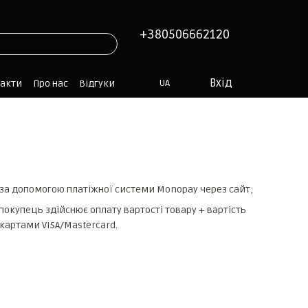
+380506662120
Вхід
UA
такти
Про нас
Відгуки
 за допомогою платіжної системи Monopay через сайт;
покупець здійснює оплату вартості товару + вартість
 картами VISA/Mastercard.