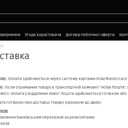
повернення
Угода користувача
Договір публічної оферти
Кон
ка
оставка
pay.
Оплата здійснюється через систему картами VISA/Mastercard
і.
Після отримання товару в транспортній компанії "НОВА ПОШТА", 
мicii. Оплата у відділенні Нової Пошти здійснюється готівкою або
лата готівкою при доставці товару курьером до двері.
унок
мовлення банківським переказом за реквізитами:
04418