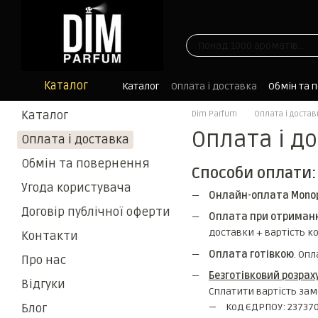
Перейти до основного контенту
Каталог
Каталог
Оплата і доставка
Обмін та 
Блог
Каталог
Dim Parfum
Оплата і достав
Оплата і д
Оплата і доставка
Обмін та повернення
Способи оплати:
Угода користувача
Онлайн-оплата Mono
Договір публічної оферти
Оплата при отриманн
доставки + вартість ко
Контакти
Оплата готівкою
. Оп
Про нас
Безготівковий розрах
Відгуки
Сплатити вартість за
Блог
Код ЄДРПОУ: 23737