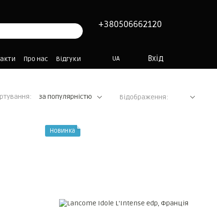
+380506662120
Вхід
UA
такти
Про нас
Відгуки
ртування:
за популярністю
Відображення:
Новинка