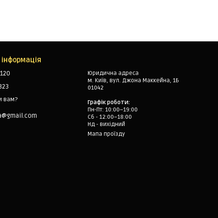
 інформація
120
Юридична адреса
м. Київ, вул. Джона Маккейна, 1Б
323
01042
и вам?
Графік роботи:
Пн-Пт: 10:00–19:00
a@gmail.com
Сб - 12:00–18:00
Нд - вихідний
Мапа проїзду