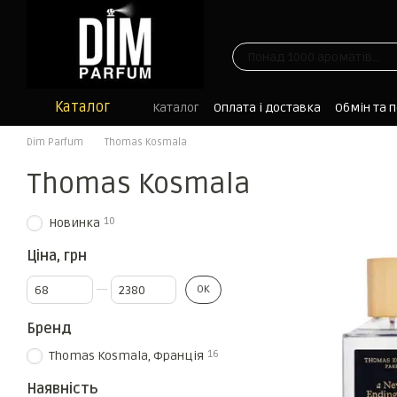
Перейти до основного контенту
Каталог
Каталог
Оплата і доставка
Обмін та 
Блог
Dim Parfum
Thomas Kosmala
Thomas Kosmala
10
Новинка
Ціна, грн
Від Ціна, грн
До Ціна, грн
ОК
Бренд
16
Thomas Kosmala, Франція
Наявність