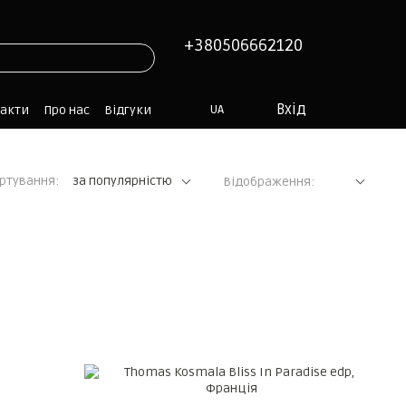
+380506662120
Вхід
UA
такти
Про нас
Відгуки
ртування:
за популярністю
Відображення: