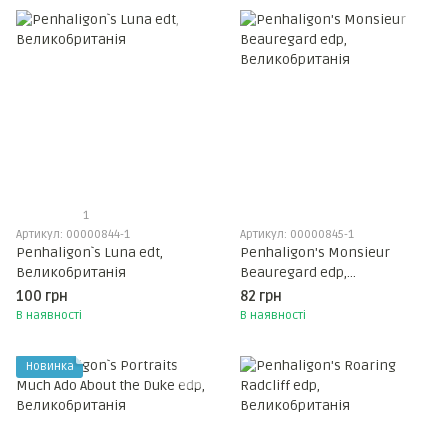
1
Артикул: 00000844-1
Артикул: 00000845-1
Penhaligon`s Luna edt,
Penhaligon's Monsieur
Великобританія
Beauregard edp,
Великобританія
100 грн
82 грн
В наявності
В наявності
Новинка