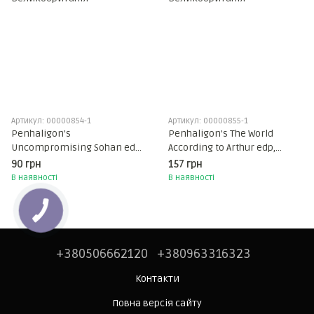
Артикул: 00000854-1
Артикул: 00000855-1
Penhaligon's
Penhaligon's The World
Uncompromising Sohan edp,
According to Arthur edp,
Великобританія
Великобританія
90 грн
157 грн
В наявності
В наявності
+380506662120
+380963316323
Контакти
Повна версія сайту