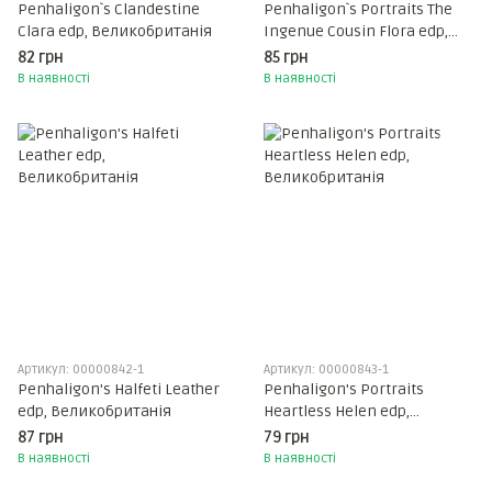
Penhaligon`s Clandestine
Penhaligon`s Portraits The
Clara edp, Великобританія
Ingenue Cousin Flora edp,
Великобританія
82 грн
85 грн
В наявності
В наявності
Артикул: 00000842-1
Артикул: 00000843-1
Penhaligon's Halfeti Leather
Penhaligon's Portraits
edp, Великобританія
Heartless Helen edp,
Великобританія
87 грн
79 грн
В наявності
В наявності