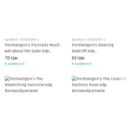
Артикул: 00000846-1
Артикул: 00000847-1
Penhaligon`s Portraits Much
Penhaligon's Roaring
Ado About the Duke edp,
Radcliff edp,
Великобританія
Великобританія
70 грн
63 грн
В наявності
В наявності