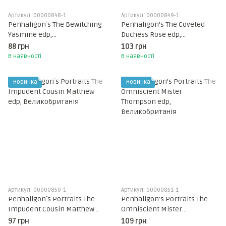
Артикул: 00000848-1
Артикул: 00000849-1
Penhaligon`s The Bewitching
Penhaligon's The Coveted
Yasmine edp,
Duchess Rose edp,
Великобританія
Великобританія
88 грн
103 грн
В наявності
В наявності
Новинка
Новинка
Артикул: 00000850-1
Артикул: 00000851-1
Penhaligon`s Portraits The
Penhaligon's Portraits The
Impudent Cousin Matthew
Omniscient Mister
edp, Великобританія
Thompson edp,
97 грн
109 грн