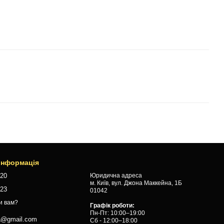
 інформація
120
Юридична адреса
м. Київ, вул. Джона Маккейна, 1Б
323
01042
и вам?
Графік роботи:
Пн-Пт: 10:00–19:00
a@gmail.com
Сб - 12:00–18:00