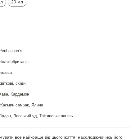
мл
20 мл
Penhaligon`s
Великобританія
нішева
квіткові, східні
Кава, Кардамон
Жасмин самбак, Ялина
Ладан, Лаоський уд, Таїтянська ваніль
мувати все найкраще від цього життя, насолоджуючись його