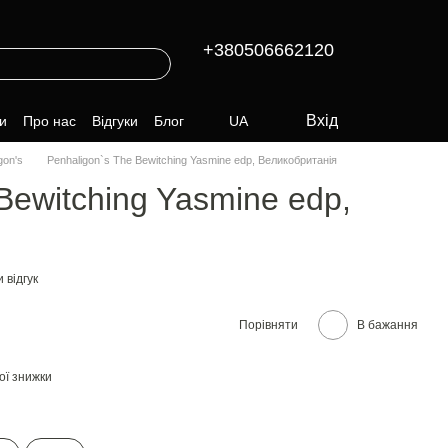
+380506662120
Вхід
и
Про нас
Відгуки
Блог
UA
gon's
Penhaligon`s The Bewitching Yasmine edp, Великобританія
Bewitching Yasmine edp,
 відгук
Порівняти
В бажання
ої знижки