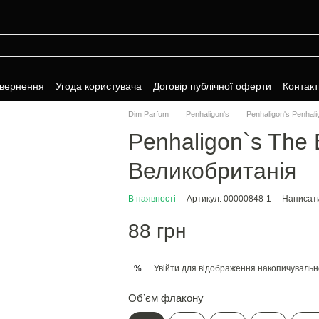
овернення
Угода користувача
Договір публічної оферти
Контакт
Dim Parfum
Penhaligon's
Penhaligon's Penhali
Penhaligon`s The 
Великобританія
В наявності
Артикул: 00000848-1
Написати
88 грн
Увійти
для відображення накопичувальн
%
Обʼєм флакону