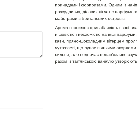
принадами і сюрпризами. Одним із найпр
розсудливих, ділових дівчат є парфумо
майстрами з Британських островів.
Аромат посилює привабливість своєї влас
нішевістю і несхожістю на інші парфуми
кави, пряно-шоколадним вітерцем проліт
чуттєвості, що лунає п'янкими акордами
сильне, але водночас ненав'язливе звуча
разом із таїтянською ваніллю утворюют