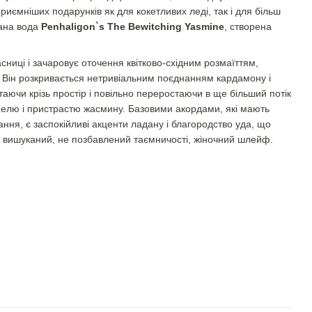
иємніших подарунків як для кокетливих леді, так і для більш
вана вода
Penhaligon`s The Bewitching Yasmine
, створена
ниці і зачаровує оточення квітково-східним розмаїттям,
. Він розкривається нетривіальним поєднанням кардамону і
аючи крізь простір і повільно переростаючи в ще більший потік
 елю і пристрастю жасмину. Базовими акордами, які мають
ння, є заспокійливі акценти ладану і благородство уда, що
ь вишуканий, не позбавлений таємничості, жіночний шлейф.