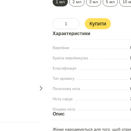
1 мл
2 мл
3 мл
5 мл
10 
Купити
Характеристики
Виробник
Країна виробництва
Класифікація
Тип аромату
Початкова нота
Нота серця
Кінцева нота
Опис
Жінки народжуються для того, щоб отри