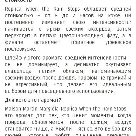
Стойкость
Replica When the Rain Stops обладает средней
стойкостью –
от 5 до 7 часов
на коже. Он
постепенно изменяет свою интенсивность:
начинается с ярких свежих аккордов, затем
переходит в легкую цветочно-водную фазу, а в
финале оставляет приятное древесное
послевкусие.
Шлейф у этого аромата
средней интенсивности
–
он не доминирует, а деликатно окутывает
владельца легким облаком, напоминающим
свежий воздух после дождя. Парфюм не громкий и
не агрессивный, что делает его идеальным
выбором для повседневного использования.
Для кого этот аромат?
Maison Martin Margiela Replica When the Rain Stops –
это аромат для тех, кто ценит моменты, когда
природа обновляется после дождя, воздух
становится чище, а мысли – яснее. Это выбор для
людей, которые любят ощущение свежести,