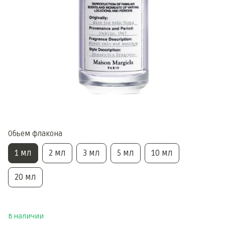
Обьем флакона
1 мл
2 мл
3 мл
5 мл
10 мл
20 мл
В наличии