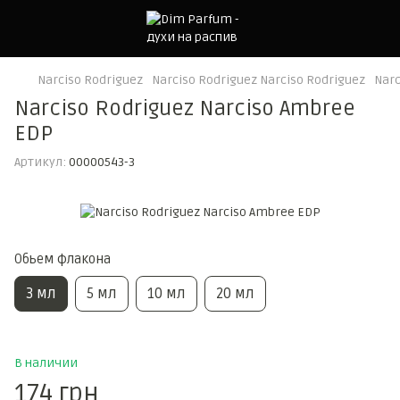
Narciso Rodriguez
Narciso Rodriguez Narciso Rodriguez
Narc
Narciso Rodriguez Narciso Ambree
EDP
Артикул:
00000543-3
Обьем флакона
3 мл
5 мл
10 мл
20 мл
В наличии
174 грн