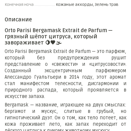
Конечная ноча
Кожаные аккорды, Зелень трав
Описание
Orto Parisi Bergamask Extrait de Parfum —
грязный шёпот цитруса, который
завораживает 🍋🖤🌫️
Orto Parisi Bergamask Extrait de Parfum — это парфюм,
который без предупреждения рушит
представление о «свежести» и «цитрусовости».
Созданный эксцентричным парфюмером
Алессандро Гуальтьери в 2014 году, этот аромат
стал манифестом телесности, дисгармонии и
природного распада, который проявляется в
искусстве запаха.
Bergamask — название, играющее на двух смыслах:
бергамот и мускус, слитые в грубый, но
гипнотический дуэт. Он о том, как тело потеет, как
кожа проживает лето, как запах переходит от
лёгкого цитруса к дикому животному мускусу.