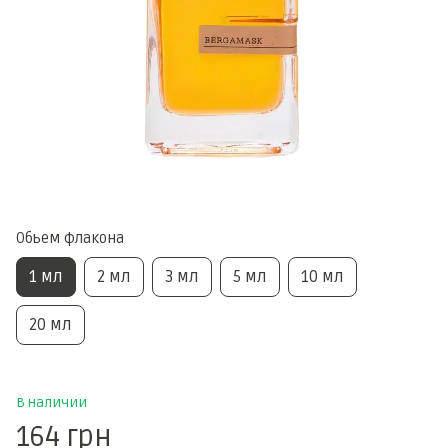
Обьем флакона
1 мл
2 мл
3 мл
5 мл
10 мл
20 мл
В наличии
164 грн