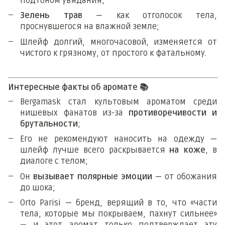
подтоном увядания;
Зелень трав
— как отголосок тела,
проснувшегося на влажной земле;
Шлейф долгий, многочасовой, изменяется от
чистого к грязному, от простого к фатальному.
Интересные факты об аромате
📚
Bergamask стал культовым ароматом среди
нишевых фанатов из-за
противоречивости и
брутальности
;
Его не рекомендуют наносить на одежду —
шлейф лучше всего раскрывается
на коже
, в
диалоге с телом;
Он
вызывает полярные эмоции
— от обожания
до шока;
Orto Parisi — бренд, верящий в то, что «части
тела, которые мы покрываем, пахнут сильнее»