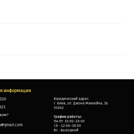
ая информация
120
Юридический адрес
г. Киев, ул. Джона Маккейна, 1Б
323
01042
 вам?
График работы:
Пн-Пт: 10:00–19:00
a@gmail.com
Сб - 12:00–18:00
Вс - выходной