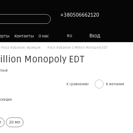
+380506662120
Вход
RU
ферты
Контакты
О нас
 Paco Rabanne, Франція
Paco Rabanne 1 Million Monopoly EDT
illion Monopoly EDT
отзыв
К сравнению
В желания
скидки
л
20 мл