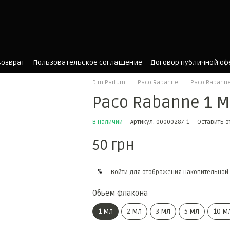
возврат
Пользовательское соглашение
Договор публичной о
Dim Parfum
Paco Rabanne
Paco Rabanne
Paco Rabanne 1 M
В наличии
Артикул: 00000287-1
Оставить 
50 грн
%
Войти
для отображения накопительной 
Обьем флакона
1 мл
2 мл
3 мл
5 мл
10 м