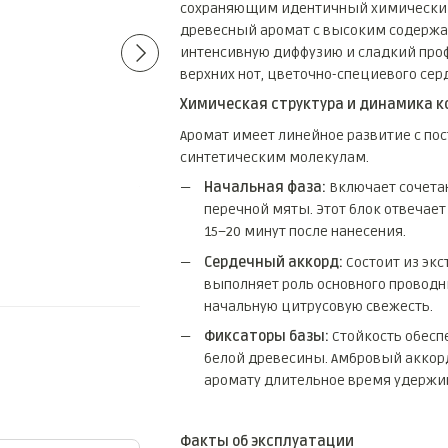
сохраняющим идентичный химический 
древесный аромат с высоким содержа
интенсивную диффузию и сладкий проф
верхних нот, цветочно-специевого сер
Химическая структура и динамика 
Аромат имеет линейное развитие с по
Paco Rabanne 1 Million
Tiziana Terenzi Laud
синтетическим молекулам.
Monopoly EDT
Parfum
50 грн
270 грн
Начальная фаза:
Включает сочетан
перечной мяты. Этот блок отвечает
301 грн
15–20 минут после нанесения.
320 грн
Купить
Сердечный аккорд:
Состоит из экс
выполняет роль основного проводни
начальную цитрусовую свежесть.
Фиксаторы базы:
Стойкость обесп
белой древесины. Амбровый аккорд
аромату длительное время удержив
Факты об эксплуатации