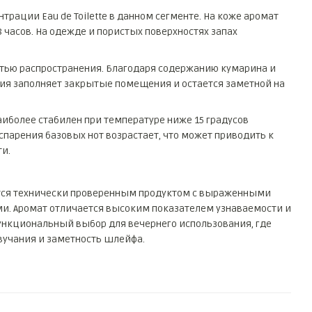
трации Eau de Toilette в данном сегменте. На коже аромат
8 часов. На одежде и пористых поверхностях запах
тью распространения. Благодаря содержанию кумарина и
ия заполняет закрытые помещения и остается заметной на
иболее стабилен при температуре ниже 15 градусов
испарения базовых нот возрастает, что может приводить к
и.
яется технически проверенным продуктом с выраженными
и. Аромат отличается высоким показателем узнаваемости и
функциональный выбор для вечернего использования, где
вучания и заметность шлейфа.