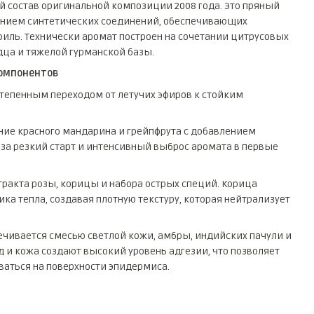
состав оригинальной композиции 2008 года. Это пряный
нием синтетических соединений, обеспечивающих
иль. Технически аромат построен на сочетании цитрусовых
дца и тяжелой гурманской базы.
компонентов
степенным переходом от летучих эфиров к стойким
ano Nero
ие красного мандарина и грейпфрута с добавлением
 за резкий старт и интенсивный выброс аромата в первые
тракта розы, корицы и набора острых специй. Корица
ка тепла, создавая плотную текстуру, которая нейтрализует
ечивается смесью светлой кожи, амбры, индийских пачули и
 и кожа создают высокий уровень адгезии, что позволяет
аться на поверхности эпидермиса.